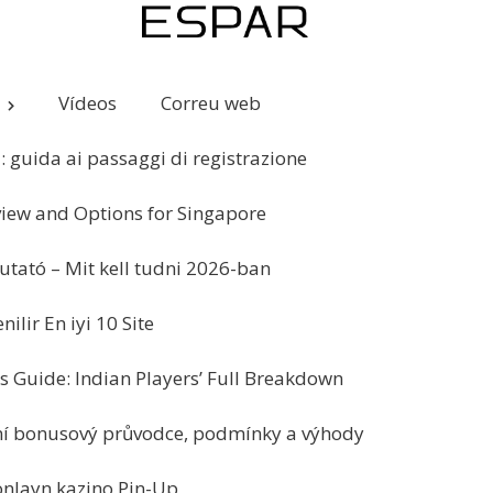
Vídeos
Correu web
 guida ai passaggi di registrazione
iew and Options for Singapore
utató – Mit kell tudni 2026-ban
ilir En iyi 10 Site
 Guide: Indian Players’ Full Breakdown
í bonusový průvodce, podmínky a výhody
onlayn kazino Pin-Up