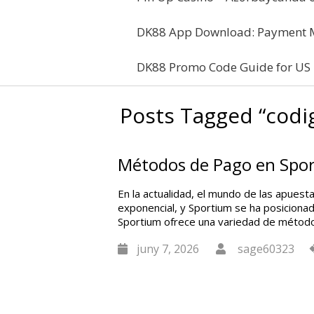
DK88 App Download: Payment Me
DK88 Promo Code Guide for US 
Posts Tagged “codi
Métodos de Pago en Spor
En la actualidad, el mundo de las apues
exponencial, y Sportium se ha posicionad
Sportium ofrece una variedad de méto
juny 7, 2026
sage60323