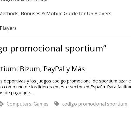
thods, Bonuses & Mobile Guide for US Players
Players
go promocional sportium”
tium: Bizum, PayPal y Más
tas deportivas y los juegos codigo promocional de sportium azar 
o como uno de los líderes en este sector en España. Para facilitar
dos de pago que…
Computers, Games
codigo promocional sportium