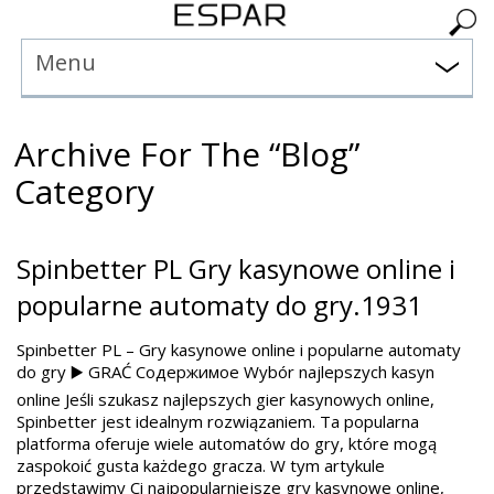
Menu
Archive For The “Blog”
Category
Spinbetter PL Gry kasynowe online i
popularne automaty do gry.1931
Spinbetter PL – Gry kasynowe online i popularne automaty
do gry ▶️ GRAĆ Содержимое Wybór najlepszych kasyn
online Jeśli szukasz najlepszych gier kasynowych online,
Spinbetter jest idealnym rozwiązaniem. Ta popularna
platforma oferuje wiele automatów do gry, które mogą
zaspokoić gusta każdego gracza. W tym artykule
przedstawimy Ci najpopularniejsze gry kasynowe online,