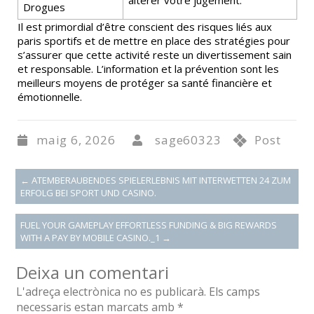
Drogues
Il est primordial d’être conscient des risques liés aux
paris sportifs et de mettre en place des stratégies pour
s’assurer que cette activité reste un divertissement sain
et responsable. L’information et la prévention sont les
meilleurs moyens de protéger sa santé financière et
émotionnelle.
maig 6, 2026
sage60323
Post
←
ATEMBERAUBENDES SPIELERLEBNIS MIT INTERWETTEN 24 ZUM
ERFOLG BEI SPORT UND CASINO.
FUEL YOUR GAMEPLAY EFFORTLESS FUNDING & BIG REWARDS
WITH A PAY BY MOBILE CASINO._1
→
Deixa un comentari
L'adreça electrònica no es publicarà.
Els camps
necessaris estan marcats amb
*