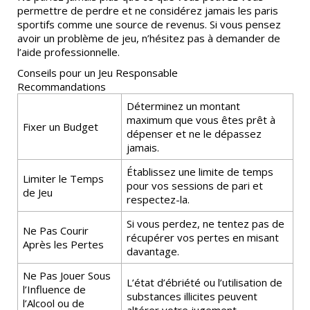
permettre de perdre et ne considérez jamais les paris
sportifs comme une source de revenus. Si vous pensez
avoir un problème de jeu, n’hésitez pas à demander de
l’aide professionnelle.
Conseils pour un Jeu Responsable
Recommandations
Déterminez un montant
maximum que vous êtes prêt à
Fixer un Budget
dépenser et ne le dépassez
jamais.
Établissez une limite de temps
Limiter le Temps
pour vos sessions de pari et
de Jeu
respectez-la.
Si vous perdez, ne tentez pas de
Ne Pas Courir
récupérer vos pertes en misant
Après les Pertes
davantage.
Ne Pas Jouer Sous
L’état d’ébriété ou l’utilisation de
l’Influence de
substances illicites peuvent
l’Alcool ou de
altérer votre jugement.