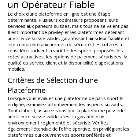
un Opérateur Fiable
Le choix d’une plateforme en ligne est une étape
déterminante. Plusieurs opérateurs proposent leurs
services aux parieurs suisses, mais tous ne se valent pas.
Il est important de privilégier les plateformes détenant
une licence suisse valide, garantissant ainsi leur fiabilité et
leur conformité aux normes de sécurité. Les critères à
considérer incluent la variété des sports proposés, les
cotes attractives, les options de paiement sécurisées, la
qualité du service client et la disponibilité d’applications
mobiles.
Critères de Sélection d’une
Plateforme
Lorsque vous évaluez une plateforme de paris sportifs
en ligne, examinez attentivement les aspects suivants.
Tout d’abord, assurez-vous que la plateforme possède
une licence suisse valide, c’est la garantie d’un
environnement réglementé et sécurisé. Vérifiez
également l’étendue de l’offre sportive, en privilégiant les
plateformes qui couvrent vos sports préférés et