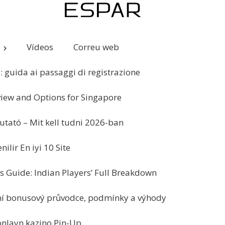
Vídeos
Correu web
 guida ai passaggi di registrazione
iew and Options for Singapore
utató – Mit kell tudni 2026-ban
ilir En iyi 10 Site
 Guide: Indian Players’ Full Breakdown
í bonusový průvodce, podmínky a výhody
onlayn kazino Pin-Up