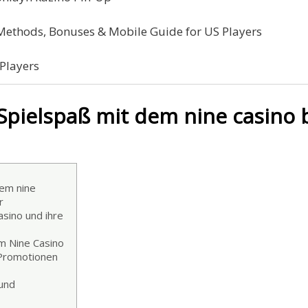
thods, Bonuses & Mobile Guide for US Players
Players
-Spielspaß mit dem nine casino 
dem nine
r
asino und ihre
im Nine Casino
 Promotionen
und