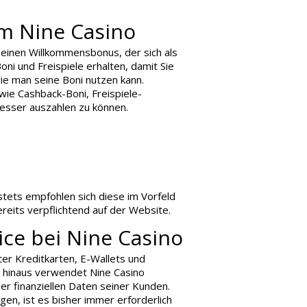
m Nine Casino
 einen Willkommensbonus, der sich als
oni und Freispiele erhalten, damit Sie
wie man seine Boni nutzen kann.
ie Cashback-Boni, Freispiele-
esser auszahlen zu können.
ets empfohlen sich diese im Vorfeld
reits verpflichtend auf der Website.
ce bei Nine Casino
er Kreditkarten, E-Wallets und
r hinaus verwendet Nine Casino
r finanziellen Daten seiner Kunden.
gen, ist es bisher immer erforderlich