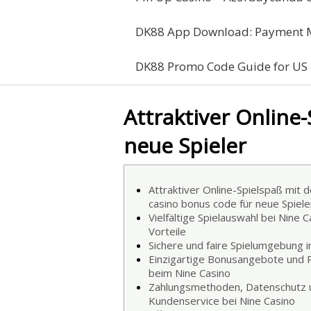
DK88 App Download: Payment Me
DK88 Promo Code Guide for US 
Attraktiver Online
neue Spieler
Attraktiver Online-Spielspaß mit 
casino bonus code für neue Spiele
Vielfältige Spielauswahl bei Nine C
Vorteile
Sichere und faire Spielumgebung 
Einzigartige Bonusangebote und
beim Nine Casino
Zahlungsmethoden, Datenschutz 
Kundenservice bei Nine Casino