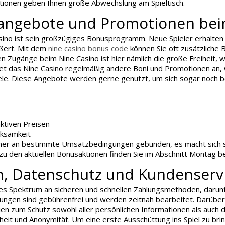
ptionen geben Ihnen große Abwechslung am Spieltisch.
sangebote und Promotionen bei
asino ist sein großzügiges Bonusprogramm. Neue Spieler erhalten
ußert. Mit dem
nine casino bonus code
können Sie oft zusätzliche B
en Zugänge beim Nine Casino ist hier nämlich die große Freiheit, 
t das Nine Casino regelmäßig andere Boni und Promotionen an, w
le. Diese Angebote werden gerne genutzt, um sich sogar noch b
ktiven Preisen
rksamkeit
mer an bestimmte Umsatzbedingungen gebunden, es macht sich st
 zu den aktuellen Bonusaktionen finden Sie im Abschnitt Montag be
 Datenschutz und Kundenservi
es Spektrum an sicheren und schnellen Zahlungsmethoden, darunt
ungen sind gebührenfrei und werden zeitnah bearbeitet. Darübe
 zum Schutz sowohl aller persönlichen Informationen als auch de
rheit und Anonymität. Um eine erste Ausschüttung ins Spiel zu brin