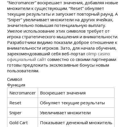
“Necromancer” воскрешает значения, добавляя новые
множители к существующим. “Reset” обнуляет
текущие результаты и запускает повторный раунд. А
“Sniper” увеличивает множители на других ячейках,
значительно повышая потенциальную выплату.
Умелое использование этих символов требует от
игрока стратегического мышления и внимательности.
Разработчики видимо показали доброе отношение к
внимательности игроков. Зато, для начала обучения,
зарекомендовавший себя веб-портал
olimp casino
официальный сайт
совместно со своими партнерами
готовы предложить эксклюзивные бонусы новым
пользователям.
Символ
Функция
Necromancer
Воскрешает значения
Reset
Обнуляет текущие результаты
Sniper
Увеличивает множители
Gold Cart
Показывает денежный множитель