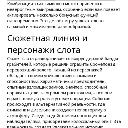
Комбинация этих символов может привести к
невероятным выигрышам, особенно если вам повезет
активировать несколько бонусных функций
одновременно. Это делает игру увлекательно
сложной и максимально разнообразной.
Сюжетная линия и
персонажи слота
Сюжет слота разворачивается вокруг дерзкой банды
грабителей, которые решили ограбить бронепоезд,
перевозящий золото. Каждый из персонажей
обладает своими уникальными навыками и
способностями. Харизматичный предводитель,
опытный взломщик замков, снайпер, способный
поражать цели на огромном расстоянии, – все они
играют важную роль в успехе операции. События
происходят в альтернативной реальности, где
стимпанк и дизельпанк создают неповторимую
атмосферу. Следя за действиями погонщиков и
наблюдателями, приобретаем колоссальный опыт. Эта
взаимосвязь создает увлекательную историю,