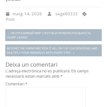
maig 14, 2026
sage60323
Post
←
НЕОТРАЗИМЫЙ МИР СЛОТОВ И ПРИВЛЕКАТЕЛЬНОСТЬ
OLIMP CASINO
BEYOND THE FARMYARD RISK IT ALL ON THE CHICKEN ROAD AND
MULTIPLY YOUR WINNINGS WITH EVERY STEP.
→
Deixa un comentari
L'adreça electrònica no es publicarà.
Els camps
necessaris estan marcats amb
*
Comentari
*