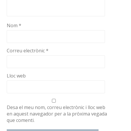
Nom
*
Correu electrònic
*
Lloc web
Desa el meu nom, correu electrònic i lloc web
en aquest navegador per a la pròxima vegada
que comenti.