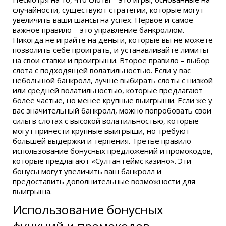
случайности, существуют стратегии, которые могут
увеличить ваши шансы на успех. Первое и самое
важное правило – это управление банкроллом.
Никогда не играйте на деньги, которые вы не можете
позволить себе проиграть, и устанавливайте лимиты
на свои ставки и проигрыши. Второе правило – выбор
слота с подходящей волатильностью. Если у вас
небольшой банкролл, лучше выбирать слоты с низкой
или средней волатильностью, которые предлагают
более частые, но менее крупные выигрыши. Если же у
вас значительный банкролл, можно попробовать свои
силы в слотах с высокой волатильностью, которые
могут принести крупные выигрыши, но требуют
большей выдержки и терпения. Третье правило –
использование бонусных предложений и промокодов,
которые предлагают «Султан геймс казино». Эти
бонусы могут увеличить ваш банкролл и
предоставить дополнительные возможности для
выигрыша.
Использование бонусных