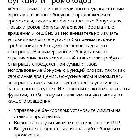
функций и промокодов
«Султан геймс казино» регулярно предлагает своим
игрокам различные бонусные предложения и
промокоды, такие как приветственные бонусы для
новых игроков, бонусы за депозит, бесплатные
вращения и кешбэк. Важно внимательно изучать
условия каждого бонуса, чтобы понимать, какие
требования необходимо выполнить для его
отыгрыша. Например, многие бонусы имеют
ограничения по максимальной ставке или требуют
отыгрыша определенной суммы ставок.
Использование бонусных функций слотов, таких как
свободные вращения, бонусные игры и множители
выигрыша, также может существенно увеличить
ваши шансы на успех. Не забывайте активировать эти
функции, чтобы получить максимальную выгоду от
каждого вращения.
Управление банкроллом: установите лимиты на
ставки и проигрыши.
Выбор слота: учитывайте волатильность и RTP.
Бонусные предложения: используйте бонусы и
промокоды.