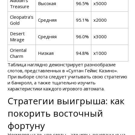
Aladdin’s
Высокая
96.5%
x5000
Treasure
Cleopatra’s
Средняя
95.1%
x2000
Gold
Desert
Средняя
96.0%
x3000
Mirage
Oriental
Низкая
94.8%
x1000
Charm
Таблица наглядно демонстрирует разнообразие
слотов, представленных в «Султан Геймс Казино».
При выборе слота следует учитывать свою стратегию
и банкролл, а также тщательно изучить
характеристики каждого игрового автомата.
Стратегии выигрыша: как
покорить восточный
фортуну
Несмотря на то, что слоты – это игры, основанные на