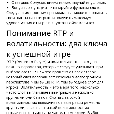
Отыгрыш бонусов: внимательно изучайте условия.
Бонусные функции: активируйте функции слотов.
Следуя этим простым правилам, вы сможете повысить
свои шансы на выигрыш и получить максимум
удовольствия от игры в «Султан Геймс Казино».
Понимание RTP и
волатильности: два ключа
к успешной игре
RTP (Return to Player) и волатильность – это два
важных параметра, которые следует учитывать при
выборе слота. RTP – это процент от всех ставок,
который слот возвращает игрокам в долгосрочной
перспективе. Чем выше RTP, тем выгоднее слот для
игрока. Волатильность – это мера того, насколько
часто слот выплачивает выигрыши и насколько
крупными они бывают. Слоты с высокой
волатильностью выплачивают выигрыши реже, но
крупными, а слоты с низкой волатильностью
выплачивают выигрыши чаще, но мелкими. Выбор