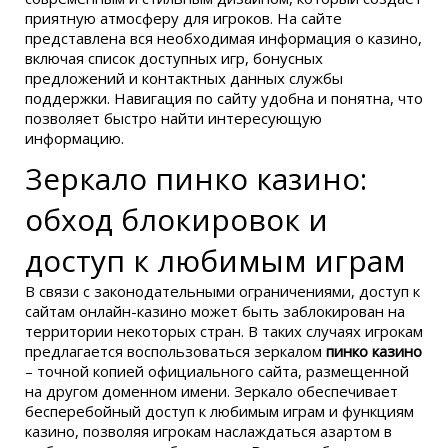
приятную атмосферу для игроков. На сайте
представлена вся необходимая информация о казино,
включая список доступных игр, бонусных
предложений и контактных данных службы
поддержки. Навигация по сайту удобна и понятна, что
позволяет быстро найти интересующую
информацию.
Зеркало пинко казино:
обход блокировок и
доступ к любимым играм
В связи с законодательными ограничениями, доступ к
сайтам онлайн-казино может быть заблокирован на
территории некоторых стран. В таких случаях игрокам
предлагается воспользоваться зеркалом
пинко казино
– точной копией официального сайта, размещенной
на другом доменном имени. Зеркало обеспечивает
бесперебойный доступ к любимым играм и функциям
казино, позволяя игрокам наслаждаться азартом в