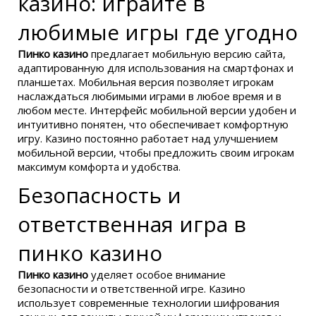
казино: играйте в
любимые игры где угодно
Пинко казино
предлагает мобильную версию сайта,
адаптированную для использования на смартфонах и
планшетах. Мобильная версия позволяет игрокам
наслаждаться любимыми играми в любое время и в
любом месте. Интерфейс мобильной версии удобен и
интуитивно понятен, что обеспечивает комфортную
игру. Казино постоянно работает над улучшением
мобильной версии, чтобы предложить своим игрокам
максимум комфорта и удобства.
Безопасность и
ответственная игра в
пинко казино
Пинко казино
уделяет особое внимание
безопасности и ответственной игре. Казино
использует современные технологии шифрования