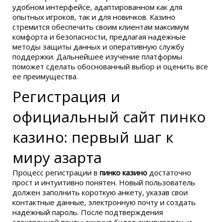
удобном интерфейсе, адаптированном как для
опытных игроков, так и для новичков. Казино
стремится обеспечить своим клиентам максимум
комфорта и безопасности, предлагая надежные
методы защиты данных и оперативную службу
поддержки. Дальнейшее изучение платформы
поможет сделать обоснованный выбор и оценить все
ее преимущества.
Регистрация и
официальный сайт пинко
казино: первый шаг к
миру азарта
Процесс регистрации в
пинко казино
достаточно
прост и интуитивно понятен. Новый пользователь
должен заполнить короткую анкету, указав свои
контактные данные, электронную почту и создать
надежный пароль. После подтверждения
электронной почты аккаунт будет активирован, и