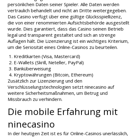
persönlichen Daten seiner Spieler. Alle Daten werden
vertraulich behandelt und nicht an Dritte weitergegeben.
Das Casino verfügt über eine gültige Glücksspiellizenz,
die von einer renommierten Aufsichtsbehörde ausgestellt
wurde. Dies garantiert, dass das Casino seinen Betrieb
legal und transparent gestaltet und sich an strenge
Auflagen hält. Die Lizenzierung ist ein wichtiges Kriterium,
um die Seriosität eines Online-Casinos zu beurteilen.
Kreditkarten (Visa, Mastercard)
E-Wallets (Skrill, Neteller, PayPal)
Banküberweisung
Kryptowährungen (Bitcoin, Ethereum)
Zusätzlich zur Lizenzierung und den
Verschlüsselungstechnologien setzt ninecasino auf
weitere Sicherheitsmaßnahmen, um Betrug und
Missbrauch zu verhindern.
Die mobile Erfahrung mit
ninecasino
In der heutigen Zeit ist es für Online-Casinos unerlässlich,