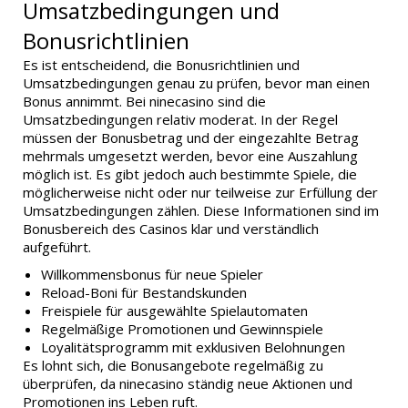
Umsatzbedingungen und
Bonusrichtlinien
Es ist entscheidend, die Bonusrichtlinien und
Umsatzbedingungen genau zu prüfen, bevor man einen
Bonus annimmt. Bei ninecasino sind die
Umsatzbedingungen relativ moderat. In der Regel
müssen der Bonusbetrag und der eingezahlte Betrag
mehrmals umgesetzt werden, bevor eine Auszahlung
möglich ist. Es gibt jedoch auch bestimmte Spiele, die
möglicherweise nicht oder nur teilweise zur Erfüllung der
Umsatzbedingungen zählen. Diese Informationen sind im
Bonusbereich des Casinos klar und verständlich
aufgeführt.
Willkommensbonus für neue Spieler
Reload-Boni für Bestandskunden
Freispiele für ausgewählte Spielautomaten
Regelmäßige Promotionen und Gewinnspiele
Loyalitätsprogramm mit exklusiven Belohnungen
Es lohnt sich, die Bonusangebote regelmäßig zu
überprüfen, da ninecasino ständig neue Aktionen und
Promotionen ins Leben ruft.