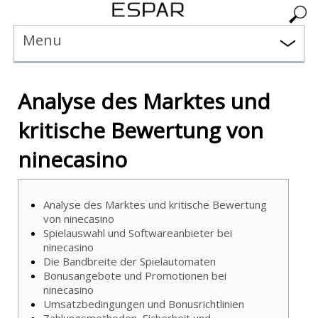
Menu
Analyse des Marktes und
kritische Bewertung von
ninecasino
Analyse des Marktes und kritische Bewertung
von ninecasino
Spielauswahl und Softwareanbieter bei
ninecasino
Die Bandbreite der Spielautomaten
Bonusangebote und Promotionen bei
ninecasino
Umsatzbedingungen und Bonusrichtlinien
Zahlungsmethoden, Sicherheit und