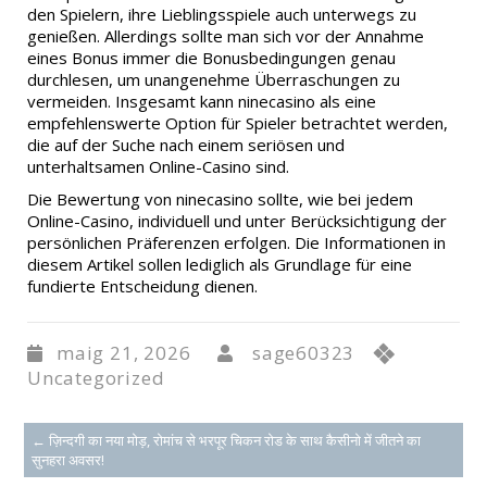
den Spielern, ihre Lieblingsspiele auch unterwegs zu
genießen. Allerdings sollte man sich vor der Annahme
eines Bonus immer die Bonusbedingungen genau
durchlesen, um unangenehme Überraschungen zu
vermeiden. Insgesamt kann ninecasino als eine
empfehlenswerte Option für Spieler betrachtet werden,
die auf der Suche nach einem seriösen und
unterhaltsamen Online-Casino sind.
Die Bewertung von ninecasino sollte, wie bei jedem
Online-Casino, individuell und unter Berücksichtigung der
persönlichen Präferenzen erfolgen. Die Informationen in
diesem Artikel sollen lediglich als Grundlage für eine
fundierte Entscheidung dienen.
maig 21, 2026
sage60323
Uncategorized
←
ज़िन्दगी का नया मोड़, रोमांच से भरपूर चिकन रोड के साथ कैसीनो में जीतने का
सुनहरा अवसर!