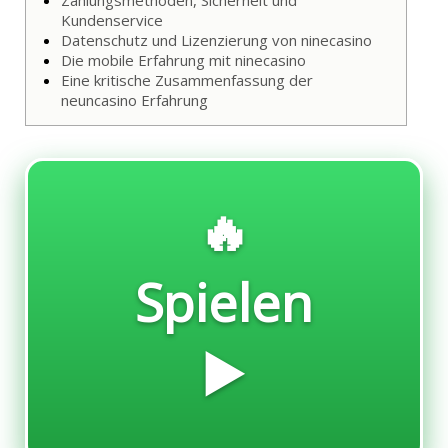
Kundenservice
Datenschutz und Lizenzierung von ninecasino
Die mobile Erfahrung mit ninecasino
Eine kritische Zusammenfassung der
neuncasino Erfahrung
🔥
Spielen
▶️