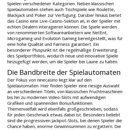
Spielen verschiedener Kategorien. Neben klassischen
Spielautomaten stehen auch Tischspiele wie Roulette,
Blackjack und Poker zur Verfügung. Darüber hinaus bietet
das Casino eine Live-Casino-Sektion an, in der Spieler mit
echten Dealern interagieren können. Die Spiele werden
von renommierten Softwareanbietern wie NetEnt,
Microgaming und Evolution Gaming bereitgestellt, was für
eine hohe Qualität und Fairness garantiert. Ein
besonderer Pluspunkt ist die regelmäßige Erweiterung
des Spielportfolios, wodurch neue und innovative Spiele
hinzugefügt werden, um die Spieler bei Laune zu halten.
Die Bandbreite der Spielautomaten
Der Fokus von ninecasino liegt klar auf den
Spielautomaten. Hier finden Spieler eine riesige Auswahl
an verschiedenen Titeln, von klassischen Fruchtmaschinen
bis hin zu modernen Video-Slots mit aufwendigen
Grafiken und spannenden Bonusfunktionen.
Themenvielfalt wird ebenfalls großgeschrieben, sodass
für jeden Geschmack etwas dabei ist. Besonders beliebt
sind die progressiven Jackpot-Slots, bei denen Spieler die
Chance haben, enorme Gewinnsummen zu ergattern. Die