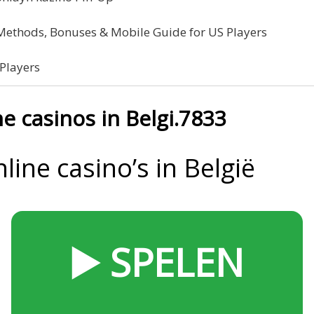
thods, Bonuses & Mobile Guide for US Players
Players
e casinos in Belgi.7833
ine casino’s in België
▶️ SPELEN