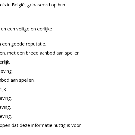
o’s in België, gebaseerd op hun
en een veilige en eerlijke
n een goede reputatie.
kken, met een breed aanbod aan spellen.
lijk.
geving.
nbod aan spellen.
ijk.
eving.
eving.
eving.
hopen dat deze informatie nuttig is voor