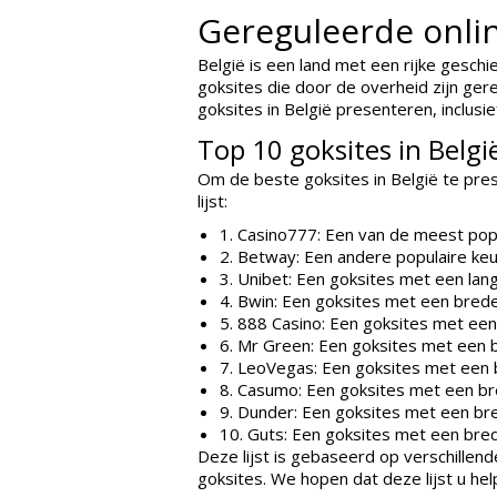
Gereguleerde online
België is een land met een rijke geschie
goksites die door de overheid zijn ger
goksites in België presenteren, inclusi
Top 10 goksites in Belgi
Om de beste goksites in België te pres
lijst:
1. Casino777: Een van de meest popu
2. Betway: Een andere populaire ke
3. Unibet: Een goksites met een lan
4. Bwin: Een goksites met een brede
5. 888 Casino: Een goksites met ee
6. Mr Green: Een goksites met een 
7. LeoVegas: Een goksites met een 
8. Casumo: Een goksites met een br
9. Dunder: Een goksites met een br
10. Guts: Een goksites met een bre
Deze lijst is gebaseerd op verschillend
goksites. We hopen dat deze lijst u help