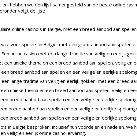
alen, hebben we een lijst samengesteld van de beste online casin
eronder volgt de lijst:
laire online casino’s in België, met een breed aanbod aan spellen 
keuze voor spelers in België, met een groot aanbod aan spellen e
Een online casino met een lange traditie van veilig en eerlijk go
 een unieke thema en een breed aanbod aan spellen, veilig en eer
t een breed aanbod aan spellen en een veilige en eerlijke spelom
 een lange traditie van veilig en eerlijk gokken, met een breed aa
 een unieke thema en een breed aanbod aan spellen, veilig en eerl
 een breed aanbod aan spellen en een veilige en eerlijke spelomg
een breed aanbod aan spellen en een veilige en eerlijke spelomg
 een breed aanbod aan spellen en een veilige en eerlijke spelomg
no’s in België besproken, inclusief hun voordelen en nadelen. We 
en veilig en eerlijk online casino-ervaring.