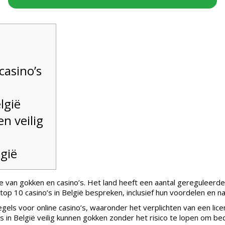
casino’s
lgië
n veilig
lgië
e van gokken en casino’s. Het land heeft een aantal gereguleerde onl
e top 10 casino’s in België bespreken, inclusief hun voordelen en n
gels voor online casino’s, waaronder het verplichten van een lic
rs in België veilig kunnen gokken zonder het risico te lopen om b