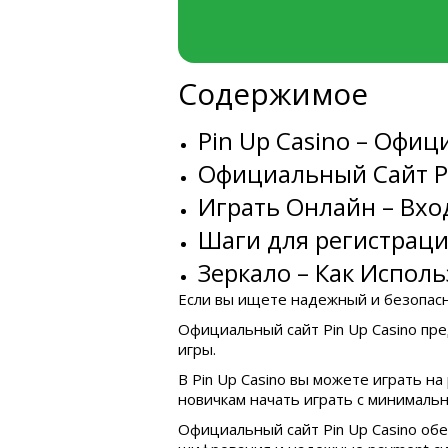
Содержимое
Pin Up Casino – Офи
Официальный Сайт Pi
Играть Онлайн – Вхо
Шаги для регистраци
Зеркало – Как Испол
Если вы ищете надежный и безопасны
Официальный сайт Pin Up Casino пре
игры.
В Pin Up Casino вы можете играть н
новичкам начать играть с минималь
Официальный сайт Pin Up Casino об