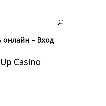
 онлайн – Вход
Up Casino