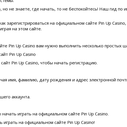
стемы.
o, но не знаете, где начать, то не беспокойтесь! Наш гид по 
ак зарегистрироваться на официальном сайте Pin Up Casino, 
грая на этом сайте.
те Pin Up Casino вам нужно выполнить несколько простых ш
йт Pin Up Casino
айт Pin Up Casino, чтобы начать регистрацию.
чая имя, фамилию, дату рождения и адрес электронной почт
шего аккаунта.
начать играть на официальном сайте Pin Up Casino.
 играть на официальном сайте Pin Up Casino!