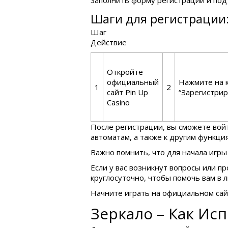
заполнить форму регистрации и под
Шаги для регистрации
Шаг
Действие
Откройте
официальный
Нажмите на 
1
2
сайт Pin Up
“Зарегистрир
Casino
После регистрации, вы сможете войти
автоматам, а также к другим функци
Важно помнить, что для начала игры
Если у вас возникнут вопросы или п
круглосуточно, чтобы помочь вам в 
Начните играть на официальном сайт
Зеркало – Как Ис