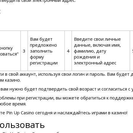
твердить свой электронный адрес.
:
Вам будет
Введите свои личные
предложено
данные, включая имя,
кнопку
3
заполнить
4
фамилию, дату
оваться”
форму
рождения и
регистрации
электронный адрес
 в свой аккаунт, используя свои логин и пароль. Вам будет 
ям казино.
 вам нужно будет подтвердить свой возраст и согласиться с 
роблемы при регистрации, вы можете обратиться к поддержке 
любое время.
е Pin Up Casino сегодня и наслаждайтесь играми в казино!
пользовать