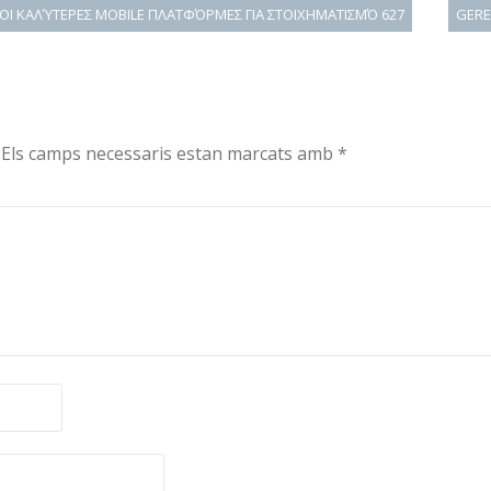
 ΟΙ ΚΑΛΎΤΕΡΕΣ MOBILE ΠΛΑΤΦΌΡΜΕΣ ΓΙΑ ΣΤΟΙΧΗΜΑΤΙΣΜΌ 627
GERE
Els camps necessaris estan marcats amb
*