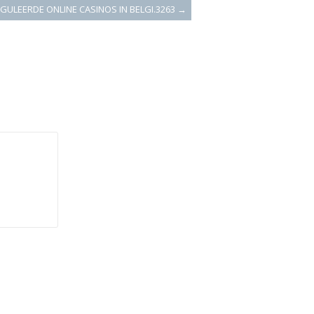
GULEERDE ONLINE CASINOS IN BELGI.3263
→