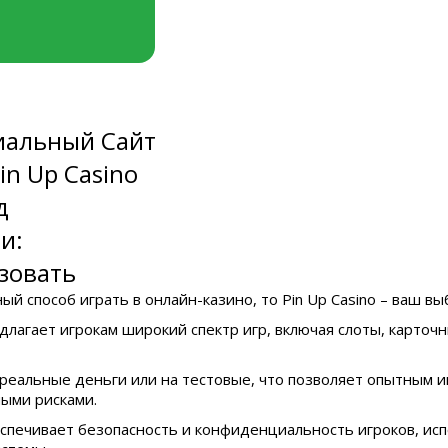
циальный Сайт
n Up Casino
д
и:
ьзовать
й способ играть в онлайн-казино, то Pin Up Casino – ваш вы
длагает игрокам широкий спектр игр, включая слоты, карточн
а реальные деньги или на тестовые, что позволяет опытным 
ными рисками.
еспечивает безопасность и конфиденциальность игроков, ис