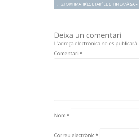
←
ΣΤΟΙΧΗΜΑΤΙΚΈΣ ΕΤΑΙΡΊΕΣ ΣΤΗΝ ΕΛΛΆΔΑ –
Deixa un comentari
L'adreça electrònica no es publicarà.
Comentari
*
Nom
*
Correu electrònic
*