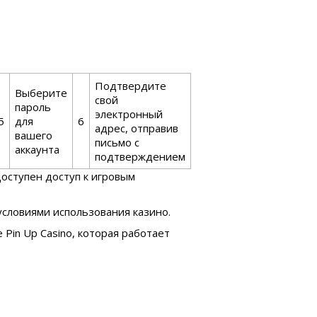
Подтвердите
Выберите
свой
пароль
электронный
5
для
6
адрес, отправив
вашего
письмо с
аккаунта
подтверждением
доступен доступ к игровым
условиями использования казино.
Pin Up Casino, которая работает