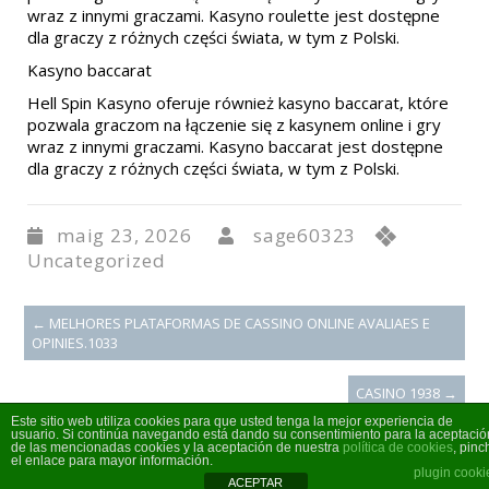
wraz z innymi graczami. Kasyno roulette jest dostępne
dla graczy z różnych części świata, w tym z Polski.
Kasyno baccarat
Hell Spin Kasyno oferuje również kasyno baccarat, które
pozwala graczom na łączenie się z kasynem online i gry
wraz z innymi graczami. Kasyno baccarat jest dostępne
dla graczy z różnych części świata, w tym z Polski.
maig 23, 2026
sage60323
Uncategorized
←
MELHORES PLATAFORMAS DE CASSINO ONLINE AVALIAES E
OPINIES.1033
CASINO 1938
→
Este sitio web utiliza cookies para que usted tenga la mejor experiencia de
usuario. Si continúa navegando está dando su consentimiento para la aceptació
de las mencionadas cookies y la aceptación de nuestra
política de cookies
, pinc
el enlace para mayor información.
plugin cooki
ACEPTAR