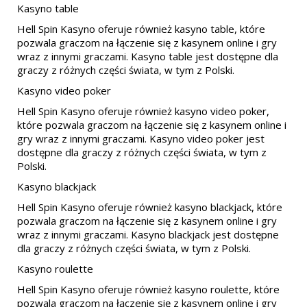
Kasyno table
Hell Spin Kasyno oferuje również kasyno table, które
pozwala graczom na łączenie się z kasynem online i gry
wraz z innymi graczami. Kasyno table jest dostępne dla
graczy z różnych części świata, w tym z Polski.
Kasyno video poker
Hell Spin Kasyno oferuje również kasyno video poker,
które pozwala graczom na łączenie się z kasynem online i
gry wraz z innymi graczami. Kasyno video poker jest
dostępne dla graczy z różnych części świata, w tym z
Polski.
Kasyno blackjack
Hell Spin Kasyno oferuje również kasyno blackjack, które
pozwala graczom na łączenie się z kasynem online i gry
wraz z innymi graczami. Kasyno blackjack jest dostępne
dla graczy z różnych części świata, w tym z Polski.
Kasyno roulette
Hell Spin Kasyno oferuje również kasyno roulette, które
pozwala graczom na łączenie się z kasynem online i gry