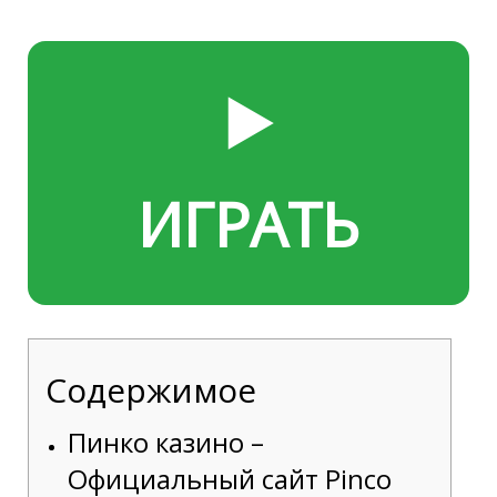
▶️
ИГРАТЬ
Содержимое
Пинко казино –
Официальный сайт Pinco