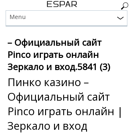
Menu
– Официальный сайт
Pinco играть онлайн
Зеркало и вход.5841 (3)
Пинко казино –
Официальный сайт
Pinco играть онлайн |
Зеркало и вход