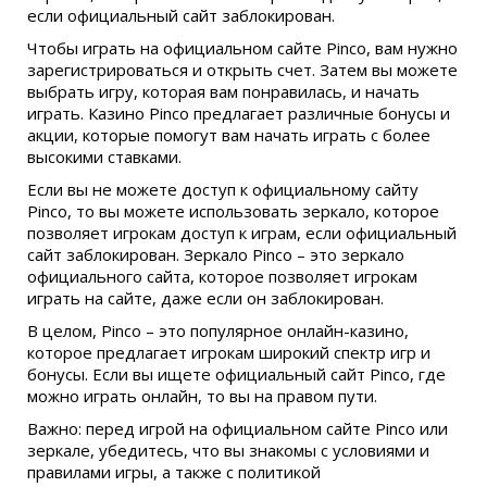
если официальный сайт заблокирован.
Чтобы играть на официальном сайте Pinco, вам нужно
зарегистрироваться и открыть счет. Затем вы можете
выбрать игру, которая вам понравилась, и начать
играть. Казино Pinco предлагает различные бонусы и
акции, которые помогут вам начать играть с более
высокими ставками.
Если вы не можете доступ к официальному сайту
Pinco, то вы можете использовать зеркало, которое
позволяет игрокам доступ к играм, если официальный
сайт заблокирован. Зеркало Pinco – это зеркало
официального сайта, которое позволяет игрокам
играть на сайте, даже если он заблокирован.
В целом, Pinco – это популярное онлайн-казино,
которое предлагает игрокам широкий спектр игр и
бонусы. Если вы ищете официальный сайт Pinco, где
можно играть онлайн, то вы на правом пути.
Важно: перед игрой на официальном сайте Pinco или
зеркале, убедитесь, что вы знакомы с условиями и
правилами игры, а также с политикой