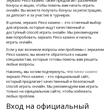
Зеркало Pinco казино также предлагает различные
бонусы и акции, чтобы помочь вам начать играть
онлайн. Вы можете получать бонусы за регистрацию,
за депозит и за участие в турнирах.
В целом, зеркало Pinco казино – это отличный выбор
для игроков, которые ищут качественный и
доступный способ играть онлайн. Мы рекомендуем
вам попробовать зеркало Pinco казино и начать
играть онлайн.
Если у вас возникли вопросы или проблемы с зеркалом
Pinco казино, вы можете обратиться к нашим
специалистам, которые готовы помочь вам решить
любые вопросы.
Наконец, мы хотим подчеркнуть, что
пинко казино
зеркало Pinco казино – это официальный сайт,
который предлагает качественный и безопасный
способ играть онлайн. Мы рекомендуем вам играть
только на официальном сайте, чтобы избежать
любых проблем.
Вход на официальный