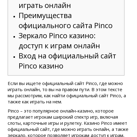
играть онлайн
Преимущества
официального сайта Pinco
Зеркало Pinco казино:
доступ к играм онлайн
Вход на официальный сайт
Pinco казино
Если вы ищете официальный сайт Pinco, где можно
играть онлайн, то вы на правом пути. В этом тексте
мы рассмотрим, как найти официальный сайт Pinco, а
также как играть на нем.
Pinco – это популярное онлайн-казино, которое
предлагает игрокам широкий спектр игр, включая
слоты, карточные игры и рулетку. Казино Pinco имеет
официальный сайт, где можно играть онлайн, а также
зеркало, которое позволяет игрокам доступ к играм,