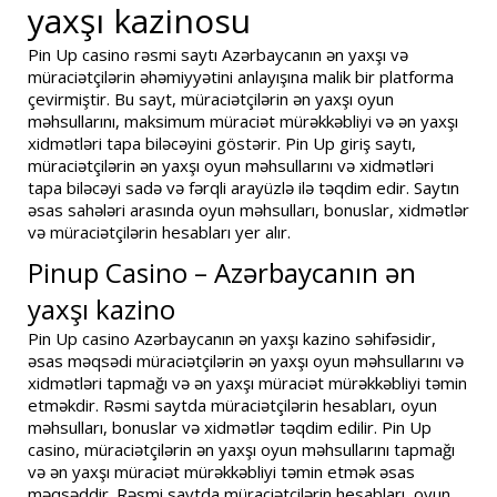
yaxşı kazinosu
Pin Up casino rəsmi saytı Azərbaycanın ən yaxşı və
müraciətçilərin əhəmiyyətini anlayışına malik bir platforma
çevirmiştir. Bu sayt, müraciətçilərin ən yaxşı oyun
məhsullarını, maksimum müraciət mürəkkəbliyi və ən yaxşı
xidmətləri tapa biləcəyini göstərir. Pin Up giriş saytı,
müraciətçilərin ən yaxşı oyun məhsullarını və xidmətləri
tapa biləcəyi sadə və fərqli arayüzlə ilə təqdim edir. Saytın
əsas sahələri arasında oyun məhsulları, bonuslar, xidmətlər
və müraciətçilərin hesabları yer alır.
Pinup Casino – Azərbaycanın ən
yaxşı kazino
Pin Up casino Azərbaycanın ən yaxşı kazino səhifəsidir,
əsas məqsədi müraciətçilərin ən yaxşı oyun məhsullarını və
xidmətləri tapmağı və ən yaxşı müraciət mürəkkəbliyi təmin
etməkdir. Rəsmi saytda müraciətçilərin hesabları, oyun
məhsulları, bonuslar və xidmətlər təqdim edilir. Pin Up
casino, müraciətçilərin ən yaxşı oyun məhsullarını tapmağı
və ən yaxşı müraciət mürəkkəbliyi təmin etmək əsas
məqsəddir. Rəsmi saytda müraciətçilərin hesabları, oyun