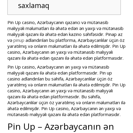
saxlamaq
Pin Up casino, Azərbaycanın qazancı və mütənasib
maliyyəli məlumatları ilə əhatə edən ən yaxşı və mütənasib
maliyyəli qazanı ilə əhatə edən kazino səhifəsidir. Pinap az
və
pinup
adlandırılan bu platforma, Azərbaycanlılar üçün öz
yaratılmış və onların məlumatları ilə əhatə edilmişdir. Pin Up
casino, Azərbaycanın ən yaxşı və mütənasib maliyyəli
qazanı ilə əhatə edən qazanı ilə əhatə edən platformasıdır.
Pin Up casino, Azərbaycanın ən yaxşı və mütənasib
maliyyəli qazanı ilə əhatə edən platformasıdır. Pin up
casino adlandırılan bu səhifə, Azərbaycanlılar üçün öz
yaratılmış və onların məlumatları ilə əhatə edilmişdir. Pin Up
casino, Azərbaycanın ən yaxşı və mütənasib maliyyəli
qazanı ilə əhatə edən platformasıdır. Bu səhifə,
Azərbaycanlılar üçün öz yaratılmış və onların məlumatları ilə
əhatə edilmişdir. Pin Up casino, Azərbaycanın ən yaxşı və
mütənasib maliyyəli qazanı ilə əhatə edən platformasıdır.
Pin Up – Azərbaycanın ən