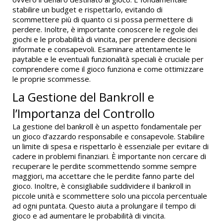
stabilire un budget e rispettarlo, evitando di
scommettere più di quanto ci si possa permettere di
perdere. Inoltre, è importante conoscere le regole dei
giochi e le probabilità di vincita, per prendere decisioni
informate e consapevoli. Esaminare attentamente le
paytable e le eventuali funzionalità speciali è cruciale per
comprendere come il gioco funziona e come ottimizzare
le proprie scommesse.
La Gestione del Bankroll e
l’Importanza del Controllo
La gestione del bankroll è un aspetto fondamentale per
un gioco d’azzardo responsabile e consapevole. Stabilire
un limite di spesa e rispettarlo è essenziale per evitare di
cadere in problemi finanziari. È importante non cercare di
recuperare le perdite scommettendo somme sempre
maggiori, ma accettare che le perdite fanno parte del
gioco. Inoltre, è consigliabile suddividere il bankroll in
piccole unità e scommettere solo una piccola percentuale
ad ogni puntata. Questo aiuta a prolungare il tempo di
gioco e ad aumentare le probabilità di vincita.