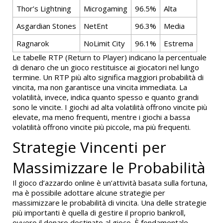
Thor’s Lightning
Microgaming
96.5%
Alta
Asgardian Stones
NetEnt
96.3%
Media
Ragnarok
NoLimit City
96.1%
Estrema
Le tabelle RTP (Return to Player) indicano la percentuale
di denaro che un gioco restituisce ai giocatori nel lungo
termine. Un RTP più alto significa maggiori probabilità di
vincita, ma non garantisce una vincita immediata. La
volatilità, invece, indica quanto spesso e quanto grandi
sono le vincite. I giochi ad alta volatilità offrono vincite più
elevate, ma meno frequenti, mentre i giochi a bassa
volatilità offrono vincite più piccole, ma più frequenti.
Strategie Vincenti per
Massimizzare le Probabilità
Il gioco d’azzardo online è un’attività basata sulla fortuna,
ma è possibile adottare alcune strategie per
massimizzare le probabilità di vincita. Una delle strategie
più importanti è quella di gestire il proprio bankroll,
ovvero il denaro destinato al gioco. È fondamentale