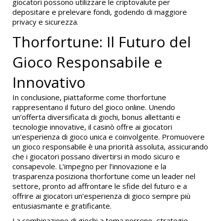
giocatori possono utilizzare le criptovalute per
depositare e prelevare fondi, godendo di maggiore
privacy e sicurezza.
Thorfortune: Il Futuro del
Gioco Responsabile e
Innovativo
In conclusione, piattaforme come thorfortune
rappresentano il futuro del gioco online. Unendo
un’offerta diversificata di giochi, bonus allettanti e
tecnologie innovative, il casinò offre ai giocatori
un’esperienza di gioco unica e coinvolgente. Promuovere
un gioco responsabile è una priorità assoluta, assicurando
che i giocatori possano divertirsi in modo sicuro e
consapevole. L’impegno per l’innovazione e la
trasparenza posiziona thorfortune come un leader nel
settore, pronto ad affrontare le sfide del futuro e a
offrire ai giocatori un’esperienza di gioco sempre più
entusiasmante e gratificante.
La combinazione di giochi a tema norreno, strategie