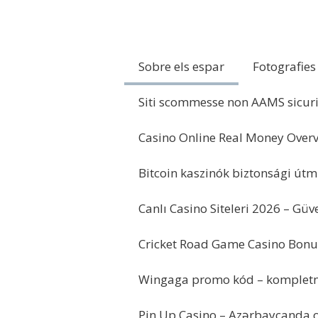
Sobre els espar
Fotografies
Siti scommesse non AAMS sicuri:
Casino Online Real Money Overv
Bitcoin kaszinók biztonsági útm
Canlı Casino Siteleri 2026 – Güven
Cricket Road Game Casino Bonus
Wingaga promo kód – kompletn
Pin Up Casino – Azərbaycanda 