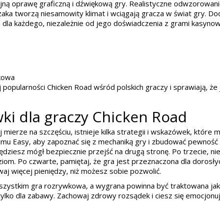
jną oprawę graficzną i dźwiękową gry. Realistyczne odwzorowanie 
 tworzą niesamowity klimat i wciągają gracza w świat gry. Dodat
a dla każdego, niezależnie od jego doświadczenia z grami kasyno
ękowa
j popularności Chicken Road wśród polskich graczy i sprawiają, że 
wki dla graczy Chicken Road
j mierze na szczęściu, istnieje kilka strategii i wskazówek, któr
omu Easy, aby zapoznać się z mechaniką gry i zbudować pewność s
będziesz mógł bezpiecznie przejść na drugą stronę. Po trzecie, ni
om. Po czwarte, pamiętaj, że gra jest przeznaczona dla dorosłych
aj więcej pieniędzy, niż możesz sobie pozwolić.
szystkim gra rozrywkowa, a wygrana powinna być traktowana jako 
 tylko dla zabawy. Zachowaj zdrowy rozsądek i ciesz się emocjonu