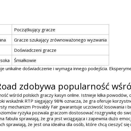
Początkujący gracze
ana
Gracze szukający zrównoważonego wyzwania
Doświadczeni gracze
ysoka
Śmiałkowie
je unikalne doświadczenie i wymaga innego podejścia. Eksperyment
Road zdobywa popularność wśr
ć wśród polskich graczy kasyn online. Istnieje kilka powodów, dla
soki wskaźnik RTP sięgający 98% oznacza, że gra oferuje korzystne
sty mechanizm Provably Fair gwarantuje uczciwość losowania i bu
ziomów ryzyka pozwala graczom dostosować rozgrywkę do swoic
a fabuła sprawiają, że gra jest wciągająca i zapewnia dużo emocji
ch sprawiają, że jest ona idealna dla osób, które chcą cieszyć si