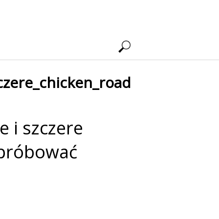
czere_chicken_road
 i szczere
 spróbować