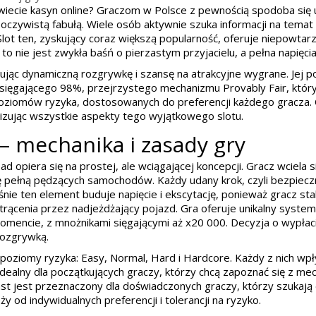
wiecie kasyn online? Graczom w Polsce z pewnością spodoba się u
eoczywistą fabułą. Wiele osób aktywnie szuka informacji na temat 
 Slot ten, zyskujący coraz większą popularność, oferuje niepowta
o nie jest zwykła baśń o pierzastym przyjacielu, a pełna napięci
jąc dynamiczną rozgrywkę i szansę na atrakcyjne wygrane. Jej po
ięgającego 98%, przejrzystego mechanizmu Provably Fair, który
ziomów ryzyka, dostosowanych do preferencji każdego gracza. C
lizując wszystkie aspekty tego wyjątkowego slotu.
– mechanika i zasady gry
opiera się na prostej, ale wciągającej koncepcji. Gracz wciela si
cę pełną pędzących samochodów. Każdy udany krok, czyli bezpiecz
śnie ten element buduje napięcie i ekscytację, ponieważ gracz sta
rącenia przez nadjeżdżający pojazd. Gra oferuje unikalny system
encie, z mnożnikami sięgającymi aż x20 000. Decyzja o wypłaci
rozgrywką.
poziomy ryzyka: Easy, Normal, Hard i Hardcore. Każdy z nich wpł
ealny dla początkujących graczy, którzy chcą zapoznać się z mech
st jest przeznaczony dla doświadczonych graczy, którzy szukają
 od indywidualnych preferencji i tolerancji na ryzyko.