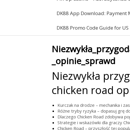
DK88 App Download: Payment Me
DK88 Promo Code Guide for US 
Niezwykła_przygod
_opinie_sprawd
Niezwykła przyg
chicken road op
Kurczak na drodze – mechanika i za
Różne tryby ryzyka – dopasuj grę do
Dlaczego Chicken Road zdobywa po
Strategie i wskazówki dla graczy Ch
Chicken Road – przyszłość tej popul