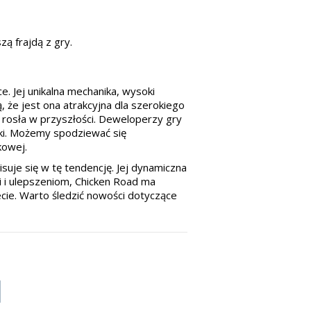
ą frajdą z gry.
e. Jej unikalna mechanika, wysoki
 że jest ona atrakcyjna dla szerokiego
ie rosła w przyszłości. Deweloperzy gry
wki. Możemy spodziewać się
kowej.
uje się w tę tendencję. Jej dynamiczna
i i ulepszeniom, Chicken Road ma
ecie. Warto śledzić nowości dotyczące