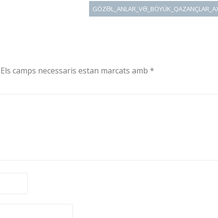
GÖZƏL_ANLAR_VƏ_BÖYÜK_QAZANÇLAR_AXT
Els camps necessaris estan marcats amb
*