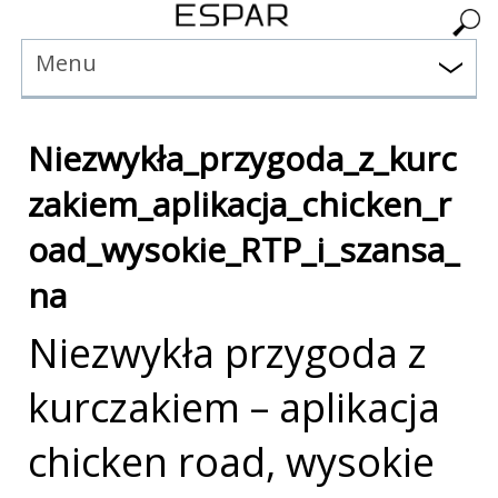
Menu
Niezwykła_przygoda_z_kurc
zakiem_aplikacja_chicken_r
oad_wysokie_RTP_i_szansa_
na
Niezwykła przygoda z
kurczakiem – aplikacja
chicken road, wysokie