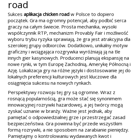
road
Sukces
aplikacja chicken road
w Polsce to dopiero
początek. Gra ma ogromny potencjał, aby podbić serca
graczy na całym świecie. Prosta mechanika, wysoki
współczynnik RTP, mechanizm Provably Fair i możliwość
wyboru trybu ryzyka sprawiają, że gra jest atrakcyjna dla
szerokiej grupy odbiorców. Dodatkowo, unikalny motyw
graficzny i wciągająca rozgrywka wyróżniają ją na tle
innych gier kasynowych. Producenci planują ekspansję na
nowe rynki, w tym Europę Zachodnią, Amerykę Północną i
Azję. Lokalizacja gry na różne języki i dostosowanie jej do
lokalnych preferencji kulturowych jest kluczowe dla
osiągnięcia sukcesu na nowych rynkach.
Perspektywy rozwoju tej gry są ogromne. Wraz z
rosnącą popularnością, gra może stać się synonimem
innowacyjnej rozrywki hazardowej, a jej twórcy mogą
zyskać uznanie w branży. Ważne jest jednak, aby
pamiętać o odpowiedzialnej grze i przestrzegać zasad
bezpieczeństwa. Gra powinna być przede wszystkim
formą rozrywki, a nie sposobem na zarabianie pieniędzy.
Pamiętajmy o kontrolowaniu wydawanych kwot i