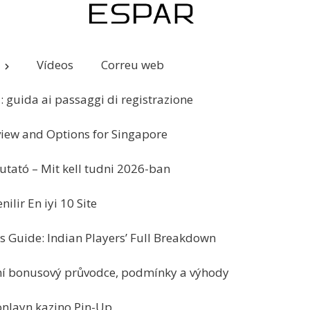
Vídeos
Correu web
 guida ai passaggi di registrazione
iew and Options for Singapore
utató – Mit kell tudni 2026-ban
ilir En iyi 10 Site
 Guide: Indian Players’ Full Breakdown
í bonusový průvodce, podmínky a výhody
onlayn kazino Pin-Up