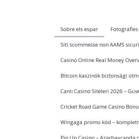
Sobre els espar
Fotografies
Siti scommesse non AAMS sicuri:
Casino Online Real Money Overv
Bitcoin kaszinók biztonsági útm
Canlı Casino Siteleri 2026 – Güven
Cricket Road Game Casino Bonus
Wingaga promo kód – kompletn
Pin Up Casino – Azərbaycanda 