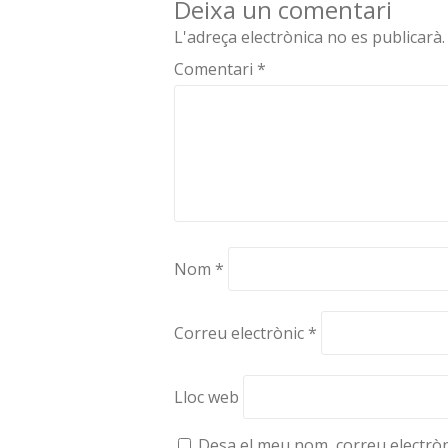
Deixa un comentari
L'adreça electrònica no es publicarà.
Comentari
*
Nom
*
Correu electrònic
*
Lloc web
Desa el meu nom, correu electròn