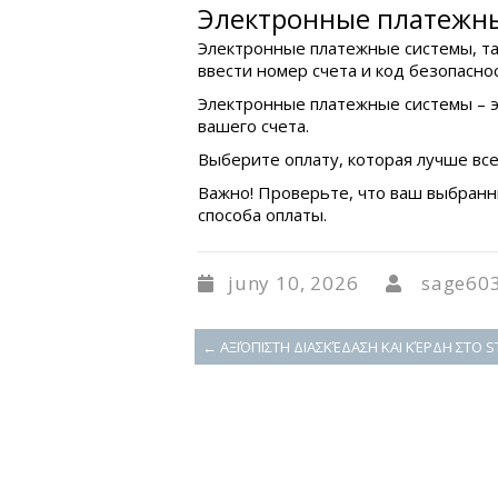
Электронные платежн
Электронные платежные системы, та
ввести номер счета и код безопасно
Электронные платежные системы – эт
вашего счета.
Выберите оплату, которая лучше все
Важно! Проверьте, что ваш выбранны
способа оплаты.
juny 10, 2026
sage60
←
ΑΞΙΌΠΙΣΤΗ ΔΙΑΣΚΈΔΑΣΗ ΚΑΙ ΚΈΡΔΗ ΣΤΟ S