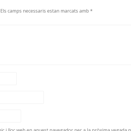
Els camps necessaris estan marcats amb
*
ic i lloc web en aquest navegador per a la pròxima vegada 