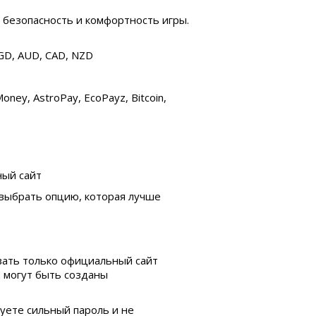
безопасность и комфортность игры.
SGD, AUD, CAD, NZD
ney, AstroPay, EcoPayz, Bitcoin,
ный сайт
 выбрать опцию, которая лучше
вать только официальный сайт
е могут быть созданы
зуете сильный пароль и не