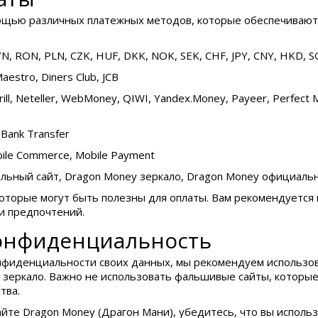
ощью различных платежных методов, которые обеспечивают 
N, RON, PLN, CZK, HUF, DKK, NOK, SEK, CHF, JPY, CNY, HKD, 
aestro, Diners Club, JCB
l, Neteller, WebMoney, QIWI, Yandex.Money, Payeer, Perfect Mo
 Bank Transfer
le Commerce, Mobile Payment
льный сайт, Dragon Money зеркало, Dragon Money официаль
которые могут быть полезны для оплаты. Вам рекомендуется
и предпочтений.
конфиденциальность
онфиденциальности своих данных, мы рекомендуем использо
о зеркало. Важно не использовать фальшивые сайты, которы
тва.
йте Dragon Money (Драгон Мани), убедитесь, что вы исполь