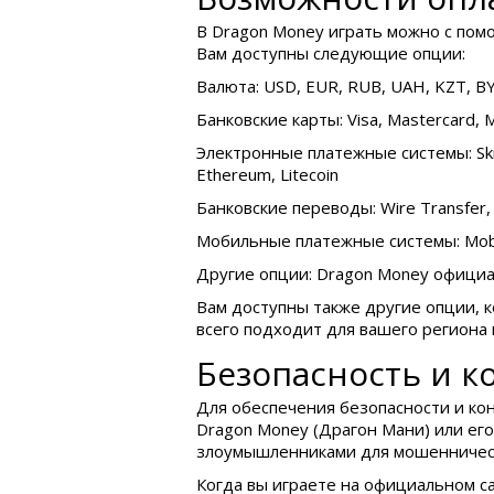
В Dragon Money играть можно с пом
Вам доступны следующие опции:
Валюта: USD, EUR, RUB, UAH, KZT, BY
Банковские карты: Visa, Mastercard, M
Электронные платежные системы: Skril
Ethereum, Litecoin
Банковские переводы: Wire Transfer,
Мобильные платежные системы: Mobi
Другие опции: Dragon Money официа
Вам доступны также другие опции, 
всего подходит для вашего региона 
Безопасность и 
Для обеспечения безопасности и к
Dragon Money (Драгон Мани) или ег
злоумышленниками для мошенничес
Когда вы играете на официальном са