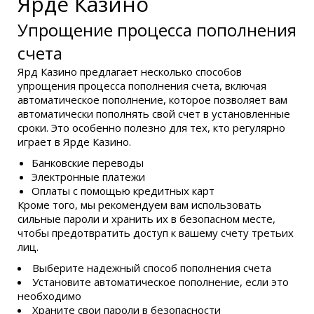
Ярде Казино
Упрощение процесса пополнения
счета
Ярд Казино предлагает несколько способов
упрощения процесса пополнения счета, включая
автоматическое пополнение, которое позволяет вам
автоматически пополнять свой счет в установленные
сроки. Это особенно полезно для тех, кто регулярно
играет в Ярде Казино.
Банковские переводы
Электронные платежи
Оплаты с помощью кредитных карт
Кроме того, мы рекомендуем вам использовать
сильные пароли и хранить их в безопасном месте,
чтобы предотвратить доступ к вашему счету третьих
лиц.
Выберите надежный способ пополнения счета
Установите автоматическое пополнение, если это
необходимо
Храните свои пароли в безопасности