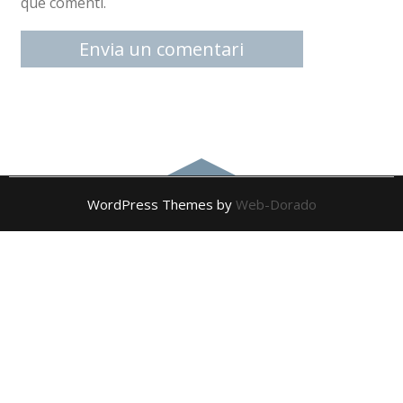
que comenti.
WordPress Themes by
Web-Dorado