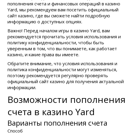
пополнения счета и финансовых операций в казино
Yard, мы рекомендуем вам посетить официальный
сайт казино, где вы сможете найти подробную
информацию о доступных опциях.
Важно! Перед началом игры в казино Yard, вам
рекомендуется прочитать условия использования и
политику конфиденциальности, чтобы быть
уверенным в том, что вы понимаете, как работает
казино, и какие права вы имеете.
Обратите внимание, что условия использования и
политика конфиденциальности могут изменяться,
поэтому рекомендуется регулярно проверять
официальный сайт казино для получения актуальной
информации.
Возможности пополнения
счета в казино Yard
Варианты пополнения счета
Способ