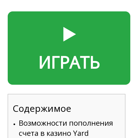
▶️
ИГРАТЬ
Содержимое
Возможности пополнения
счета в казино Yard