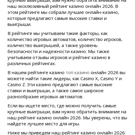
наш эксклюзивный рейтинг казино онлайн 2026. В
этом рейтинге мы собрали лучшие онлайн-казино,
которые предлагают самые высокие ставки и
выигрыши.
В рейтинге мы учитываем такие факторы, как
количество игровых автоматов, количество игроков,
количество выигрышей, а также уровень
безопасности и надежности казино. Мы также
учитываем отзывы игроков и рейтинг казино в
различных рейтингах.
В нашем рейтинге казино
топ казино
онлайн 2026 вы
можете найти такие лидеры, как Casino X, Casino Y и
Casino Z. Эти казино предлагают самые высокие
ставки и выигрыши, а также самое широкое
разнообразие игровых автоматов.
Если вы ищете место, где можно получить самые
крупные выигрыши, вам нужно обратить внимание на
наш рейтинг казино онлайн 2026. Мы уверены, что вы
найдете лучшее место для игры.
Ниже мы приведем наш рейтинг казино онлайн 2026: