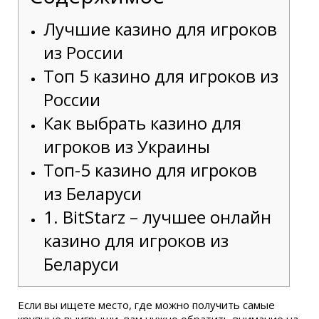
Лучшие казино для игроков
из России
Топ 5 казино для игроков из
России
Как выбрать казино для
игроков из Украины
Топ-5 казино для игроков
из Беларуси
1. BitStarz – лучшее онлайн
казино для игроков из
Беларуси
Если вы ищете место, где можно получить самые
крупные выигрыши, вам нужно обратить внимание на