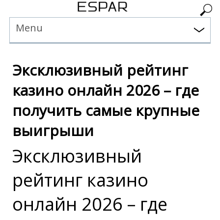
Menu
Эксклюзивный рейтинг
казино онлайн 2026 – где
получить самые крупные
выигрыши
Эксклюзивный
рейтинг казино
онлайн 2026 – где