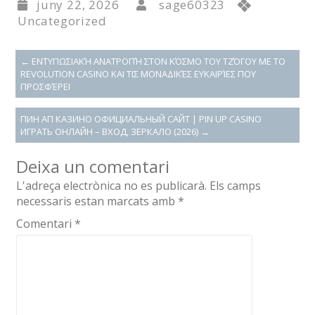
juny 22, 2026
sage60323
Uncategorized
←
ΕΝΤΥΠΩΣΙΑΚΉ ΑΝΑΤΡΟΠΉ ΣΤΟΝ ΚΌΣΜΟ ΤΟΥ ΤΖΌΓΟΥ ΜΕ ΤΟ
REVOLUTION CASINO ΚΑΙ ΤΙΣ ΜΟΝΑΔΙΚΈΣ ΕΥΚΑΙΡΊΕΣ ΠΟΥ
ΠΡΟΣΦΈΡΕΙ
ПИН АП КАЗИНО ОФИЦИАЛЬНЫЙ САЙТ | PIN UP CASINO
ИГРАТЬ ОНЛАЙН – ВХОД, ЗЕРКАЛО (2026)
→
Deixa un comentari
L'adreça electrònica no es publicarà.
Els camps
necessaris estan marcats amb
*
Comentari
*