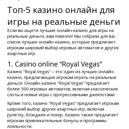
Топ-5 казино онлайн для
игры на реальные деньги
Если вы ищете лучшие онлайн-казино для игры на
реальные деньги, вам повезло! Мы собрали для вас
список лучших онлайн-казино, которые предлагают
игрокам широкий выбор игровых автоматов и других
азартных игр.
1. Casino online “Royal Vegas”
Казино “Royal Vegas” – это один из лучших онлайн-
казино, предлагающих игрокам играть на реальные
деньги. Онлайн-казино “Royal Vegas” предлагает
более 500 игровых автоматов, включая классические
слоты и новые игры с прогрессивными джекпотами.
Кроме того, казино “Royal Vegas” предлагает игрокам
широкий выбор других азартных игр, включая
рулетку, блэкджек и покер. Казино также предлагает
игрокам привлекательные бонусы и программы
лояльности.