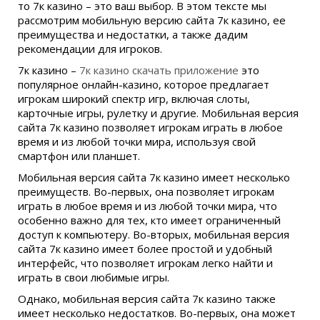
то 7к казино – это ваш выбор. В этом тексте мы
рассмотрим мобильную версию сайта 7к казино, ее
преимущества и недостатки, а также дадим
рекомендации для игроков.
7к казино –
7к казино скачать приложение
это
популярное онлайн-казино, которое предлагает
игрокам широкий спектр игр, включая слоты,
карточные игры, рулетку и другие. Мобильная версия
сайта 7к казино позволяет игрокам играть в любое
время и из любой точки мира, используя свой
смартфон или планшет.
Мобильная версия сайта 7к казино имеет несколько
преимуществ. Во-первых, она позволяет игрокам
играть в любое время и из любой точки мира, что
особенно важно для тех, кто имеет ограниченный
доступ к компьютеру. Во-вторых, мобильная версия
сайта 7к казино имеет более простой и удобный
интерфейс, что позволяет игрокам легко найти и
играть в свои любимые игры.
Однако, мобильная версия сайта 7к казино также
имеет несколько недостатков. Во-первых, она может