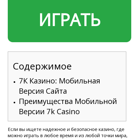
ИГРАТЬ
Содержимое
7К Казино: Мобильная
Версия Сайта
Преимущества Мобильной
Версии 7k Casino
Если вы ищете надежное и безопасное казино, где
можно играть в любое время и из любой точки мира,