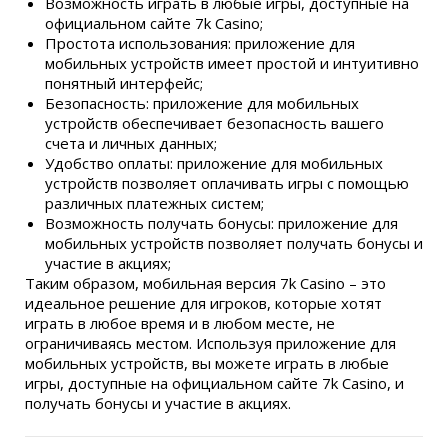
Возможность играть в любые игры, доступные на
официальном сайте 7k Casino;
Простота использования: приложение для
мобильных устройств имеет простой и интуитивно
понятный интерфейс;
Безопасность: приложение для мобильных
устройств обеспечивает безопасность вашего
счета и личных данных;
Удобство оплаты: приложение для мобильных
устройств позволяет оплачивать игры с помощью
различных платежных систем;
Возможность получать бонусы: приложение для
мобильных устройств позволяет получать бонусы и
участие в акциях;
Таким образом, мобильная версия 7k Casino – это
идеальное решение для игроков, которые хотят
играть в любое время и в любом месте, не
ограничиваясь местом. Используя приложение для
мобильных устройств, вы можете играть в любые
игры, доступные на официальном сайте 7k Casino, и
получать бонусы и участие в акциях.