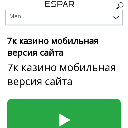
Menu
7к казино мобильная
версия сайта
7к казино мобильная
версия сайта
▶️