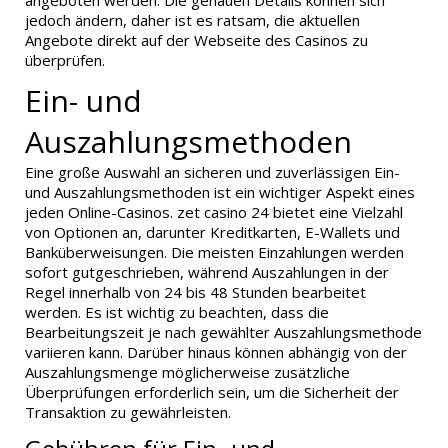
jedoch ändern, daher ist es ratsam, die aktuellen
Angebote direkt auf der Webseite des Casinos zu
überprüfen.
Ein- und
Auszahlungsmethoden
Eine große Auswahl an sicheren und zuverlässigen Ein-
und Auszahlungsmethoden ist ein wichtiger Aspekt eines
jeden Online-Casinos. zet casino 24 bietet eine Vielzahl
von Optionen an, darunter Kreditkarten, E-Wallets und
Banküberweisungen. Die meisten Einzahlungen werden
sofort gutgeschrieben, während Auszahlungen in der
Regel innerhalb von 24 bis 48 Stunden bearbeitet
werden. Es ist wichtig zu beachten, dass die
Bearbeitungszeit je nach gewählter Auszahlungsmethode
variieren kann. Darüber hinaus können abhängig von der
Auszahlungsmenge möglicherweise zusätzliche
Überprüfungen erforderlich sein, um die Sicherheit der
Transaktion zu gewährleisten.