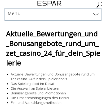
Menu
Aktuelle_Bewertungen_und
_Bonusangebote_rund_um_
zet_casino_24_für_dein_Spie
lerle
Aktuelle Bewertungen und Bonusangebote rund um
zet casino 24 für dein Spielerlebnis
Das Spielangebot im Detail
Die Auswahl an Spielanbietern
Bonusangebote und Promotionen
Die Umsatzbedingungen des Bonus
Ein- und Auszahlungsmethoden