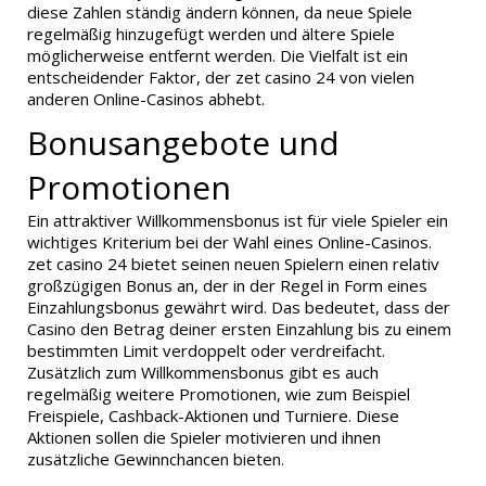
diese Zahlen ständig ändern können, da neue Spiele
regelmäßig hinzugefügt werden und ältere Spiele
möglicherweise entfernt werden. Die Vielfalt ist ein
entscheidender Faktor, der zet casino 24 von vielen
anderen Online-Casinos abhebt.
Bonusangebote und
Promotionen
Ein attraktiver Willkommensbonus ist für viele Spieler ein
wichtiges Kriterium bei der Wahl eines Online-Casinos.
zet casino 24 bietet seinen neuen Spielern einen relativ
großzügigen Bonus an, der in der Regel in Form eines
Einzahlungsbonus gewährt wird. Das bedeutet, dass der
Casino den Betrag deiner ersten Einzahlung bis zu einem
bestimmten Limit verdoppelt oder verdreifacht.
Zusätzlich zum Willkommensbonus gibt es auch
regelmäßig weitere Promotionen, wie zum Beispiel
Freispiele, Cashback-Aktionen und Turniere. Diese
Aktionen sollen die Spieler motivieren und ihnen
zusätzliche Gewinnchancen bieten.