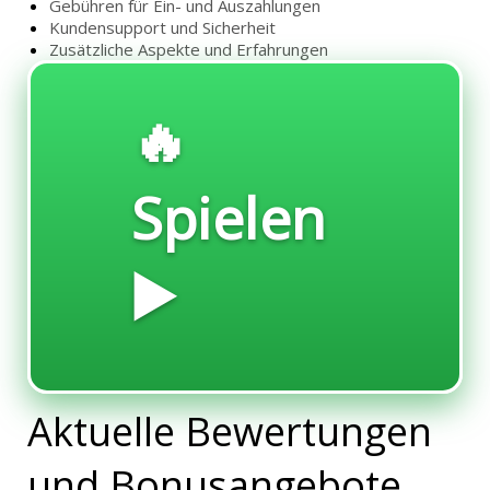
Gebühren für Ein- und Auszahlungen
Kundensupport und Sicherheit
Zusätzliche Aspekte und Erfahrungen
🔥
Spielen
▶️
Aktuelle Bewertungen
und Bonusangebote