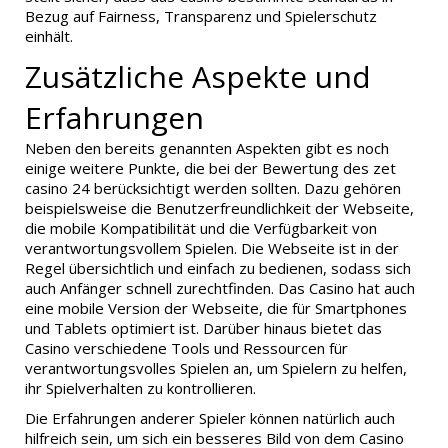
Bezug auf Fairness, Transparenz und Spielerschutz
einhält.
Zusätzliche Aspekte und
Erfahrungen
Neben den bereits genannten Aspekten gibt es noch
einige weitere Punkte, die bei der Bewertung des zet
casino 24 berücksichtigt werden sollten. Dazu gehören
beispielsweise die Benutzerfreundlichkeit der Webseite,
die mobile Kompatibilität und die Verfügbarkeit von
verantwortungsvollem Spielen. Die Webseite ist in der
Regel übersichtlich und einfach zu bedienen, sodass sich
auch Anfänger schnell zurechtfinden. Das Casino hat auch
eine mobile Version der Webseite, die für Smartphones
und Tablets optimiert ist. Darüber hinaus bietet das
Casino verschiedene Tools und Ressourcen für
verantwortungsvolles Spielen an, um Spielern zu helfen,
ihr Spielverhalten zu kontrollieren.
Die Erfahrungen anderer Spieler können natürlich auch
hilfreich sein, um sich ein besseres Bild von dem Casino