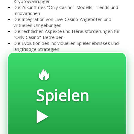
Kryptowährungen
Die Zukunft des "Only Casino"-Modells: Trends und
Innovationen
Die Integration von Live-Casino-Angeboten und
virtuellen Umgebungen
Die rechtlichen Aspekte und Herausforderungen für
"Only Casino"-Betreiber
Die Evolution des individuellen Spielerlebnisses und
langfristige Strategien
🔥
Spielen
▶️