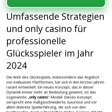
Umfassende Strategien
und only casino für
professionelle
Glücksspieler im Jahr
2024
Die Welt des Glücksspiels, insbesondere das Angebot
von exklusiven Plattformen, hat sich in den letzten Jahren
rasant entwickelt. Ein neues Konzept, das in dieser
Dynamik immer mehr an Bedeutung gewinnt, ist das
sogenannte „
only casino
“-Modell. Dieses Konzept
verspricht eine maßgeschneiderte, luxuriöse und vor
allem diskrete Spielerfahrung, die sich von den
traditionellen, breit aufgestellten Online-Casinos abhebt.