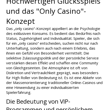
Hochwertigen Glücksspiels
und das "Only Casino"-
Konzept
Das „only casino“-Konzept appelliert an die Psychologie
des exklusiven Konsums. Es bedient das Bedürfnis nach
Status, Zugehörigkeit und Individualität. Spieler, die sich
für ein „only casino“ entscheiden, suchen nicht nur nach
Unterhaltung, sondern auch nach einem Erlebnis, das
ihnen ein Gefühl von Besonderheit vermittelt. Die
selektive Zulassungspolitik und der persönliche Service
verstärken diesen Effekt und schaffen eine Community
von Gleichgesinnten. Die Atmosphäre ist oft von
Diskretion und Vertraulichkeit geprägt, was besonders
für High Roller von Bedeutung ist. Es ist eine Abkehr von
der Massenorientierung traditioneller Online-Casinos und
eine Hinwendung zu einer individualisierten
Spielerfahrung.
Die Bedeutung von VIP-
Programmen und persönlichem