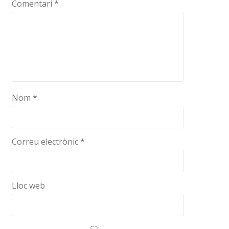
Comentari
*
Nom
*
Correu electrònic
*
Lloc web