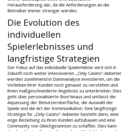
Herausforderung dar, da die Anforderungen an die
Betreiber immer strenger werden.
Die Evolution des
individuellen
Spielerlebnisses und
langfristige Strategien
Der Fokus auf das individuelle Spielerlebnis wird sich in
Zukunft noch weiter intensivieren. „Only Casino“-Anbieter
werden zunehmend in Datenanalyse investieren, um die
Vorlieben ihrer Kunden noch genauer zu verstehen und
ihnen maßgeschneiderte Angebote zu unterbreiten. Dies
geht über personalisierte Boni hinaus und umfasst die
Anpassung der Benutzeroberfläche, die Auswahl der
Spiele und die Art der Kommunikation. Eine langfristige
Strategie für „Only Casino“-Anbieter besteht darin, eine
enge Beziehung zu ihren Kunden aufzubauen und eine
Community von Gleichgesinnten zu schaffen. Dies kann