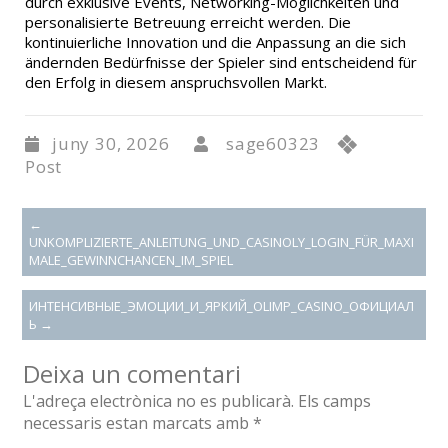
durch exklusive Events, Networking-Möglichkeiten und
personalisierte Betreuung erreicht werden. Die
kontinuierliche Innovation und die Anpassung an die sich
ändernden Bedürfnisse der Spieler sind entscheidend für
den Erfolg in diesem anspruchsvollen Markt.
juny 30, 2026
sage60323
Post
←
UNKOMPLIZIERTE_ANLEITUNG_UND_CASINOLY_LOGIN_FÜR_MAXI
MALE_GEWINNCHANCEN_IM_SPIEL
ИНТЕНСИВНЫЕ_ЭМОЦИИ_И_ЯРКИЙ_OLIMP_CASINO_ОФИЦИАЛ
Ь
→
Deixa un comentari
L'adreça electrònica no es publicarà.
Els camps
necessaris estan marcats amb
*