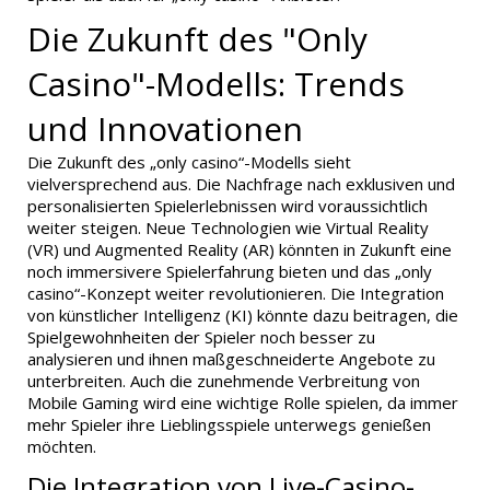
Die Zukunft des "Only
Casino"-Modells: Trends
und Innovationen
Die Zukunft des „only casino“-Modells sieht
vielversprechend aus. Die Nachfrage nach exklusiven und
personalisierten Spielerlebnissen wird voraussichtlich
weiter steigen. Neue Technologien wie Virtual Reality
(VR) und Augmented Reality (AR) könnten in Zukunft eine
noch immersivere Spielerfahrung bieten und das „only
casino“-Konzept weiter revolutionieren. Die Integration
von künstlicher Intelligenz (KI) könnte dazu beitragen, die
Spielgewohnheiten der Spieler noch besser zu
analysieren und ihnen maßgeschneiderte Angebote zu
unterbreiten. Auch die zunehmende Verbreitung von
Mobile Gaming wird eine wichtige Rolle spielen, da immer
mehr Spieler ihre Lieblingsspiele unterwegs genießen
möchten.
Die Integration von Live-Casino-