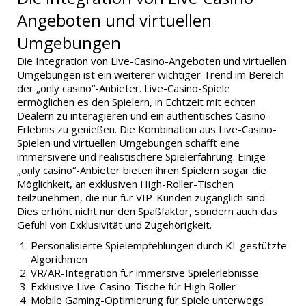
Angeboten und virtuellen
Umgebungen
Die Integration von Live-Casino-Angeboten und virtuellen
Umgebungen ist ein weiterer wichtiger Trend im Bereich
der „only casino“-Anbieter. Live-Casino-Spiele
ermöglichen es den Spielern, in Echtzeit mit echten
Dealern zu interagieren und ein authentisches Casino-
Erlebnis zu genießen. Die Kombination aus Live-Casino-
Spielen und virtuellen Umgebungen schafft eine
immersivere und realistischere Spielerfahrung. Einige
„only casino“-Anbieter bieten ihren Spielern sogar die
Möglichkeit, an exklusiven High-Roller-Tischen
teilzunehmen, die nur für VIP-Kunden zugänglich sind.
Dies erhöht nicht nur den Spaßfaktor, sondern auch das
Gefühl von Exklusivität und Zugehörigkeit.
Personalisierte Spielempfehlungen durch KI-gestützte
Algorithmen
VR/AR-Integration für immersive Spielerlebnisse
Exklusive Live-Casino-Tische für High Roller
Mobile Gaming-Optimierung für Spiele unterwegs