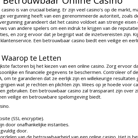
n Betrouwbaar Online Casino
asino is van cruciaal belang. Er zijn veel casino’s op de markt, m
ldige vergunning heeft van een gerenommeerde autoriteit, zoals 
gunning garandeert dat het casino voldoet aan strenge eisen op 
s van andere spelers om een indruk te krijgen van de reputatie 
, en zorg ervoor dat je begrijpt wat de inzetvereisten zijn. Ki
klantenservice. Een betrouwbaar casino biedt een veilige en eerl
d: Waarop te Letten
rijkste factoren bij het kiezen van een online casino. Zorg ervoor
rsoonlijke en financiële gegevens te beschermen. Controleer of d
A, om te garanderen dat ze eerlijk zijn en willekeurige resultat
ijpen wat je rechten en plichten zijn. Wees op je hoede voor cas
en gebruiken. Een betrouwbaar casino zal transparant zijn over zij
e een veilige en betrouwbare spelomgeving biedt.
sino.
site (SSL encryptie).
jn door onafhankelijke instanties.
vuldig door.
oordelen van de betrouwbaarheid van een online casino. Het is bel