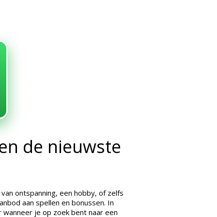
 en de nieuwste
 van ontspanning, een hobby, of zelfs
aanbod aan spellen en bonussen. In
r wanneer je op zoek bent naar een