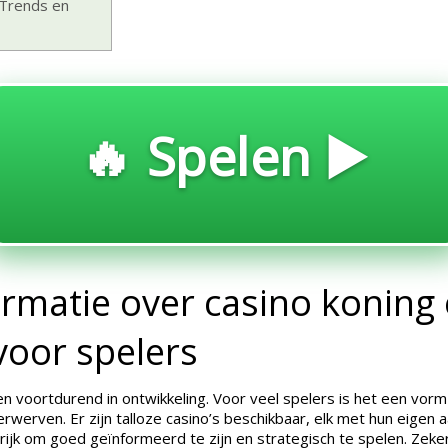
 Trends en
🔥 Spelen ▶️
ormatie over casino koning
voor spelers
n voortdurend in ontwikkeling. Voor veel spelers is het een vorm
werven. Er zijn talloze casino’s beschikbaar, elk met hun eigen 
ijk om goed geïnformeerd te zijn en strategisch te spelen. Zeke