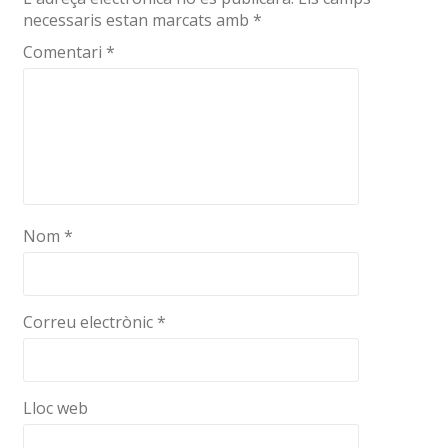
necessaris estan marcats amb
*
Comentari
*
Nom
*
Correu electrònic
*
Lloc web