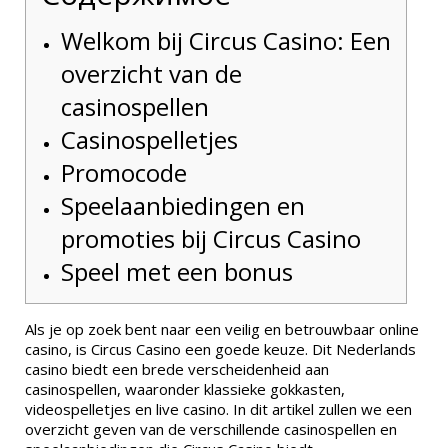
Welkom bij Circus Casino: Een
overzicht van de
casinospellen
Casinospelletjes
Promocode
Speelaanbiedingen en
promoties bij Circus Casino
Speel met een bonus
Als je op zoek bent naar een veilig en betrouwbaar online
casino, is Circus Casino een goede keuze. Dit Nederlands
casino biedt een brede verscheidenheid aan
casinospellen, waaronder klassieke gokkasten,
videospelletjes en live casino. In dit artikel zullen we een
overzicht geven van de verschillende casinospellen en