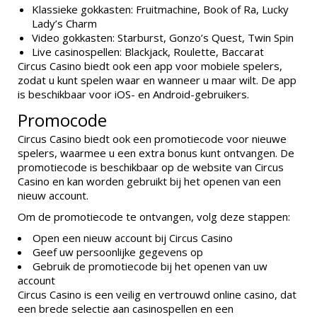
Klassieke gokkasten: Fruitmachine, Book of Ra, Lucky
Lady’s Charm
Video gokkasten: Starburst, Gonzo’s Quest, Twin Spin
Live casinospellen: Blackjack, Roulette, Baccarat
Circus Casino biedt ook een app voor mobiele spelers,
zodat u kunt spelen waar en wanneer u maar wilt. De app
is beschikbaar voor iOS- en Android-gebruikers.
Promocode
Circus Casino biedt ook een promotiecode voor nieuwe
spelers, waarmee u een extra bonus kunt ontvangen. De
promotiecode is beschikbaar op de website van Circus
Casino en kan worden gebruikt bij het openen van een
nieuw account.
Om de promotiecode te ontvangen, volg deze stappen:
Open een nieuw account bij Circus Casino
Geef uw persoonlijke gegevens op
Gebruik de promotiecode bij het openen van uw
account
Circus Casino is een veilig en vertrouwd online casino, dat
een brede selectie aan casinospellen en een