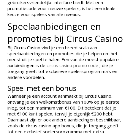
gebruikersvriendelijke interface biedt. Met een
promotiecode voor nieuwe spelers, is het een ideale
keuze voor spelers van alle niveaus.
Speelaanbiedingen en
promoties bij Circus Casino
Bij Circus Casino vind je een breed scala aan
speelaanbiedingen en promoties die je helpen om het
meest uit je spel te halen. Een van de meest populaire
aanbiedingen is de
circus casino promo code
, die je
toegang geeft tot exclusieve spelersprogramma’s en
andere voordelen.
Speel met een bonus
Wanneer je een account aanmaakt bij Circus Casino,
ontvang je een welkomstbonus van 100% op je eerste
inleg, tot een maximum van €100. Dit betekent dat je
met €100 kunt spelen, terwijl je eigenlijk €200 hebt.
Daarnaast zijn er ook andere aanbiedingen beschikbaar,
zoals de circus casino app bonus, die je toegang geeft
tot een exclusief spelersprogramma met extra