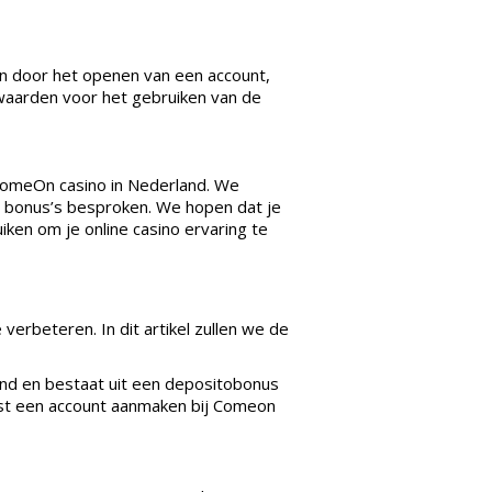
en door het openen van een account,
rwaarden voor het gebruiken van de
ComeOn casino in Nederland. We
 bonus’s besproken. We hopen dat je
ken om je online casino ervaring te
verbeteren. In dit artikel zullen we de
nd en bestaat uit een depositobonus
st een account aanmaken bij Comeon