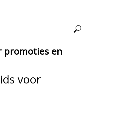
r promoties en
ids voor