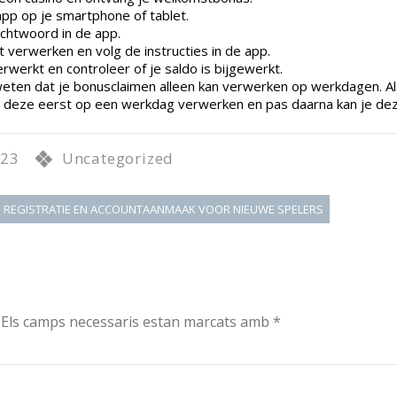
pp op je smartphone of tablet.
chtwoord in de app.
t verwerken en volg de instructies in de app.
erwerkt en controleer of je saldo is bijgewerkt.
weten dat je bonusclaimen alleen kan verwerken op werkdagen. Al
 deze eerst op een werkdag verwerken en pas daarna kan je de
323
Uncategorized
– REGISTRATIE EN ACCOUNTAANMAAK VOOR NIEUWE SPELERS
Els camps necessaris estan marcats amb
*