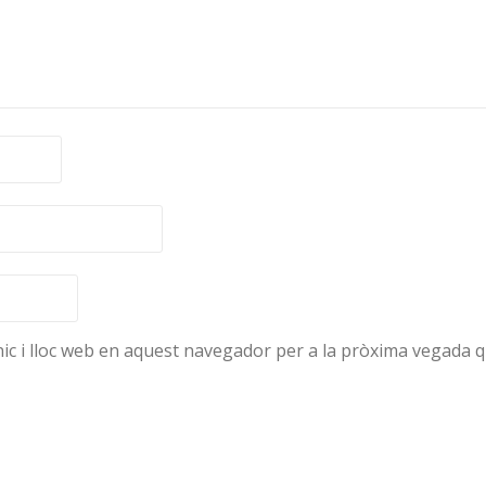
ic i lloc web en aquest navegador per a la pròxima vegada 