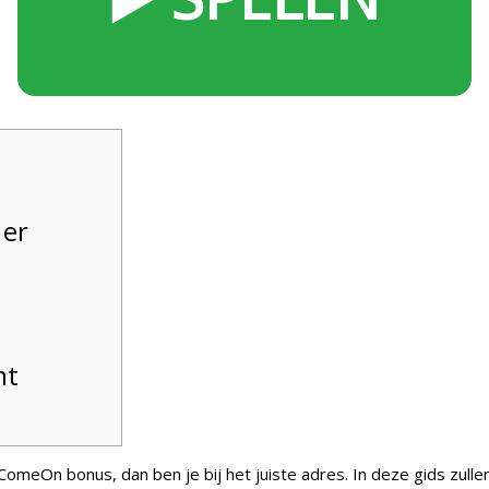
 er
nt
ComeOn bonus, dan ben je bij het juiste adres. In deze gids zulle