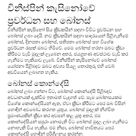
විනීස්පින් කැසිනෝවේ
ප්‍රවර්ධන සහ බෝනස්
විනීස්පින් කැසිනෝ සිය ක්‍රීඩකයින් සඳහා විවිධ ප්‍රවර්ධන සහ
බෝනස් ලබා දෙයි. නව ක්‍රීඩකයින් සඳහා සාදරයෙන් පිළිගැනීමේ
බෝනස්, දිනපතා බෝනස්, සතිපතා බෝනස් සහ විශේෂ
ප්‍රවර්ධන රැසක් ඔබට හිමිවේ. මෙම බෝනස් හරහා ඔබට ක්‍රීඩා
කිරීමට වැඩි මුදලක් ලැබෙන අතර, ජයග්‍රහණ අවස්ථාව වැඩි කර
ගැනීමට හැකියාව ලැබේ. විනීස්පින් කැසිනෝවේ බෝනස්
යෝජනා පිළිබඳව ඔබට අවශ්‍ය සියලු තොරතුරු එහි වෙබ්
අඩවියෙන් ලබාගත හැකිය.
බෝනස් කොන්දේසි
බෝනස් ලබා ගන්නා විට, බෝනස් කොන්දේසි පිළිබඳව
අවධානයක් දැක්වීම ඉතාමත් වැදගත් වේ. සෑම බෝනසයකම
විශේෂ කොන්දේසියන් ඇත, ඒවා ක්‍රීඩා කිරීමට පෙර ඔබ විසින්
හොඳින් අවබෝධ කරගත යුතුය. බෝනස් මුදලක් නිශ්චිත
ප්‍රමාණයකින් ක්‍රීඩා කර අවසන් කළ යුතු අතර, එම
කොන්දේසියන් සපුරා නොමැති විට බෝනස් මුදල ලබා ගැනීමට
නොහැකි විය හැකිය. එම නිසා, බෝනස් භාවිතයට පෙර
කොන්දේසි හොඳින් පරිශීලනය කරන්න.