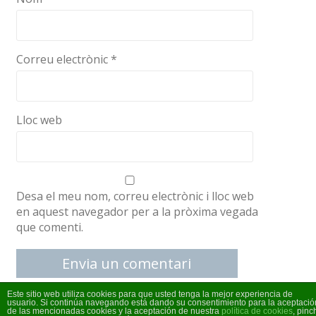
Correu electrònic
*
Lloc web
Desa el meu nom, correu electrònic i lloc web
en aquest navegador per a la pròxima vegada
que comenti.
Este sitio web utiliza cookies para que usted tenga la mejor experiencia de
usuario. Si continúa navegando está dando su consentimiento para la aceptació
de las mencionadas cookies y la aceptación de nuestra
política de cookies
, pinc