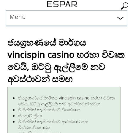
Menu
ජයග්‍රහණයේ මාර්ගය
vincispin casino හරහා විවෘත
වෙයි, ඔට්ටු ඇල්ලීමේ නව
අවස්ථාවන් සමඟ
ජයග්‍රහණයේ මාර්ගය vincispin casino හරහා විවෘත
වෙයි, ඔට්ටු ඇල්ලීමේ නව අවස්ථාවන් සමඟ
විනීස්පින් කැසිනෝවේ විශේෂාංග
ස්ලොට් ක්‍රීඩා
විනීස්පින් කැසිනෝවේ ආරක්ෂාව සහ
විශ්වසනීයභාවය