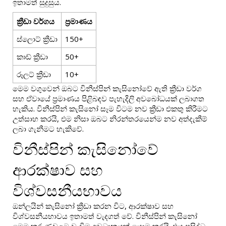
ඉතාමත් සුදුසුය.
ක්‍රීඩා වර්ගය
ප්‍රමාණය
ස්ලොට් ක්‍රීඩා
150+
කාඩ් ක්‍රීඩා
50+
රූලට් ක්‍රීඩා
10+
මෙම වගුවෙන් ඔබට විනීස්පින් කැසිනෝවේ ඇති ක්‍රීඩා වර්ග
සහ ඒවායේ ප්‍රමාණය පිළිබඳව පැහැදිලි අවබෝධයක් ලබාගත
හැකිය. විනීස්පින් කැසිනෝ සෑම විටම නව ක්‍රීඩා එකතු කිරීමට
උත්සාහ කරයි, එම නිසා ඔබට නිරන්තරයෙන්ම නව අත්දැකීම්
ලබා ගැනීමට හැකිවේ.
විනීස්පින් කැසිනෝවේ
ආරක්ෂාව සහ
විශ්වසනීයභාවය
ඔන්ලයින් කැසිනෝ ක්‍රීඩා කරන විට, ආරක්ෂාව සහ
විශ්වසනීයභාවය ඉතාමත් වැදගත් වේ. විනීස්පින් කැසිනෝ
මෙම කරුණුවලට වැඩිම අවධානයක් යොමු කරයි. එය ප්‍රසිද්ධ