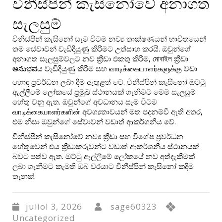
විනීස්පින් කැසිනෝවේ අනාගත
සැලසුම්
විනීස්පින් කැසිනෝ සෑම විටම නව්‍ය තාක්ෂණයන් භාවිතයෙන්
තම සේවාවන් වැඩිදියුණු කිරීමට උත්සාහ කරයි. ඔවුන්ගේ
අනාගත සැලසුම්වලට නව ක්‍රීඩා එකතු කිරීම, মোবাইল ක්‍රීඩා
అనుಭವය වැඩිදියුණු කිරීම සහ வாடிக்கையாளர்களுக்கு වඩා
හොඳ ප්‍රවර්ධන ලබා දීම ඇතුළත් වේ. විනීස්පින් කැසිනෝ ඔට්ටු
ඇල්ලීමේ ලෝකයේ ප්‍රමුඛ ස්ථානයක් ගැනීමට මෙම සැලසුම්
හේතු වනු ඇත. ඔවුන්ගේ අවධානය සෑම විටම
வாடிக்கையாளர்களின் අවශ්‍යතාවයන් මත පදනම්වී ඇති අතර,
එම නිසා ඔවුන්ගේ සේවාවන් වඩාත් ආකර්ශනීය වේ.
විනීස්පින් කැසිනෝවේ නව්‍ය ක්‍රීඩා සහ විශේෂ ප්‍රවර්ධන
හේතුවෙන් එය ක්‍රීඩාකරුවන්ට වඩාත් ආකර්ශනීය ස්ථානයක්
බවට පත්ව ඇත. ඔට්ටු ඇල්ලීමේ ලෝකයේ නව අත්දැකීමක්
ලබා ගැනීමට කැමති ඔබ වරයාට විනීස්පින් කැසිනෝ කදිම
තැනක්.
juliol 3, 2026
sage60323
Uncategorized