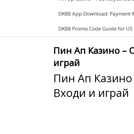
DK88 App Download: Payment Me
DK88 Promo Code Guide for US 
Пин Ап Казино – 
играй
Пин Ап Казино 
Входи и играй