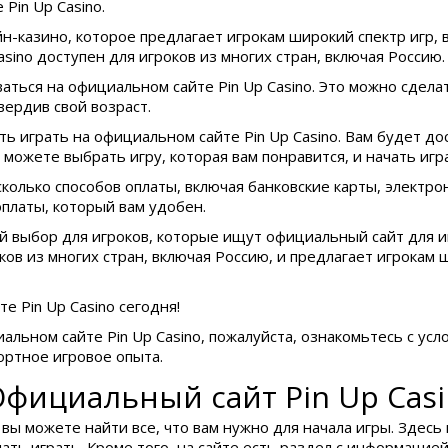
Pin Up Casino.
йн-казино, которое предлагает игрокам широкий спектр игр, 
sino доступен для игроков из многих стран, включая Россию.
аться на официальном сайте Pin Up Casino. Это можно сдела
вердив свой возраст.
ь играть на официальном сайте Pin Up Casino. Вам будет до
 можете выбрать игру, которая вам понравится, и начать игр
есколько способов оплаты, включая банковские карты, электр
платы, который вам удобен.
ный выбор для игроков, которые ищут официальный сайт для
оков из многих стран, включая Россию, и предлагает игрокам 
е Pin Up Casino сегодня!
альном сайте Pin Up Casino, пожалуйста, ознакомьтесь с усл
ортное игровое опыта.
Официальный сайт Pin Up Cas
 вы можете найти все, что вам нужно для начала игры. Здесь
ать играть. Кроме того, на сайте есть раздел с информацией