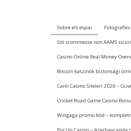
Sobre els espar
Fotografies
Siti scommesse non AAMS sicuri:
Casino Online Real Money Overv
Bitcoin kaszinók biztonsági útm
Canlı Casino Siteleri 2026 – Güven
Cricket Road Game Casino Bonus
Wingaga promo kód – kompletn
Pin Up Casino – Azərbaycanda 