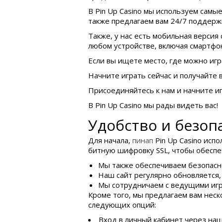
В Pin Up Casino мы используем сам
также предлагаем вам 24/7 поддержк
Также, у нас есть мобильная версия 
любом устройстве, включая смартфо
Если вы ищете место, где можно игр
Начните играть сейчас и получайте
Присоединяйтесь к нам и начните иг
В Pin Up Casino мы рады видеть вас!
Удобство и безопа
Для начала,
пинап
Pin Up Casino исп
битную шифровку SSL, чтобы обеспеч
Мы также обеспечиваем безопасн
Наш сайт регулярно обновляется
Мы сотрудничаем с ведущими игр
Кроме того, мы предлагаем вам неск
следующих опций:
Вход в личный кабинет через на