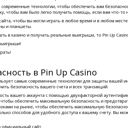
ые современные технологии, чтобы обеспечить вам безопасн
у, чтобы вам было легко получить помощь, если вам что-то 
сайта, чтобы вы могли играть в любое время и в любом месте
ны и планшеты.
ать в казино и получать реальные выигрыши, то Pin Up Casin
 выигрыши!
рать!
сность в Pin Up Casino
ользует самые современные технологии для защиты вашей и
ить безопасность вашего счета и всех транзакций.
ость вашего аккаунта с помощью двухфакторной аутентифик
, чтобы обеспечить максимальную безопасность и предотвра
оками на рынке, чтобы обеспечить максимальную безопаснос
олько способов для удобного доступа к вашему счету. Вы м
ш официальный сайт.