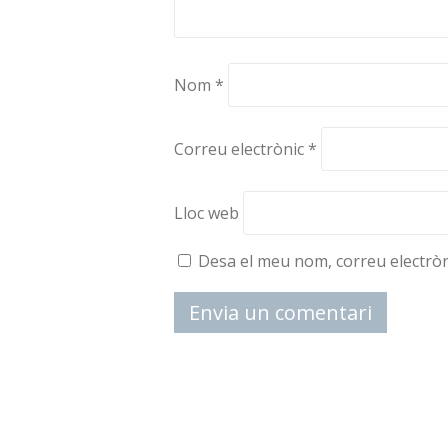
Nom
*
Correu electrònic
*
Lloc web
Desa el meu nom, correu electròn