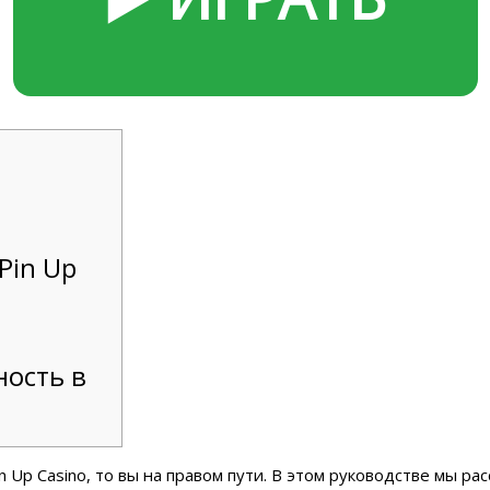
Pin Up
ность в
 Up Casino, то вы на правом пути. В этом руководстве мы ра