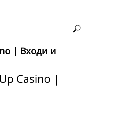
no | Входи и
Up Casino |