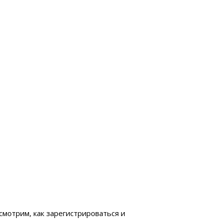
ссмотрим, как зарегистрироваться и