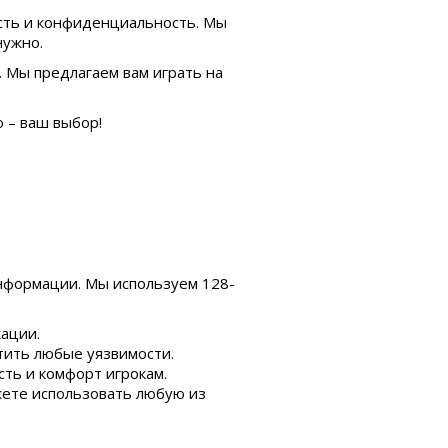
ость и конфиденциальность. Мы
нужно.
. Мы предлагаем вам играть на
o – ваш выбор!
нформации. Мы используем 128-
ации.
тить любые уязвимости.
ть и комфорт игрокам.
ожете использовать любую из