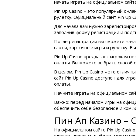
начать играть на официальном сайте 
Pin Up Casino – это популярный онла
рулетку. Официальный сайт Pin Up Ca
Для начала вам нужно зарегистриров
заполнив форму регистрации и подт
После регистрации вы сможете начат
слоты, карточные игры и рулетку. Вы
Pin Up Casino предлагает игрокам н
оплаты. Вы можете выбрать способ о
В целом, Pin Up Casino – это отлич
сайт Pin Up Casino доступен для игр
оплаты.
Начните играть на официальном сайт
Важно: перед началом игры на офици
обеспечить себе безопасное и комф
Пин Ап Казино – 
На официальном сайте Pin Up Casino
сделать депозит, выбрать игру и нач