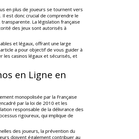
lus en plus de joueurs se tournent vers
 Il est donc crucial de comprendre le
 transparente. La législation française
torité des Jeux sont autorisés à
ables et légaux, offrant une large
rticle a pour objectif de vous guider à
er les casinos légaux et sécurisés, et
os en Ligne en
tialement monopolisée par la Française
ncadré par la loi de 2010 et les
lation responsable de la délivrance des
rocessus rigoureux, qui implique de
nelles des joueurs, la prévention du
teurs doivent également contribuer au