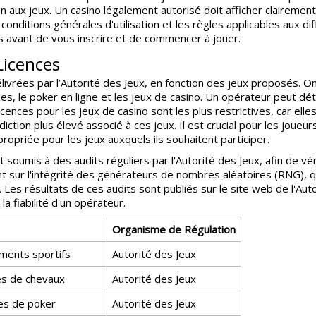
ion aux jeux. Un casino légalement autorisé doit afficher clairemen
conditions générales d'utilisation et les règles applicables aux di
s avant de vous inscrire et de commencer à jouer.
Licences
délivrées par l’Autorité des Jeux, en fonction des jeux proposés. 
ques, le poker en ligne et les jeux de casino. Un opérateur peut dét
icences pour les jeux de casino sont les plus restrictives, car ell
iction plus élevé associé à ces jeux. Il est crucial pour les joueur
propriée pour les jeux auxquels ils souhaitent participer.
 soumis à des audits réguliers par l'Autorité des Jeux, afin de véri
 sur l'intégrité des générateurs de nombres aléatoires (RNG), qui
. Les résultats de ces audits sont publiés sur le site web de l'Au
la fiabilité d'un opérateur.
Organisme de Régulation
ements sportifs
Autorité des Jeux
ses de chevaux
Autorité des Jeux
tes de poker
Autorité des Jeux