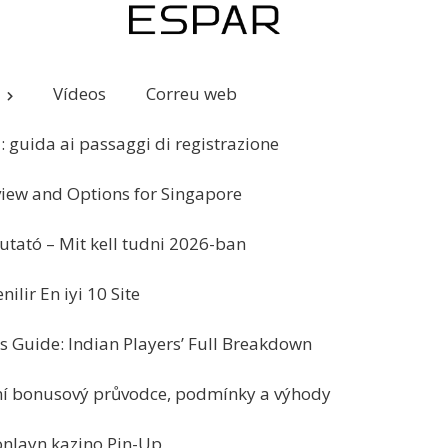
Vídeos
Correu web
 guida ai passaggi di registrazione
iew and Options for Singapore
utató – Mit kell tudni 2026-ban
ilir En iyi 10 Site
 Guide: Indian Players’ Full Breakdown
í bonusový průvodce, podmínky a výhody
onlayn kazino Pin-Up