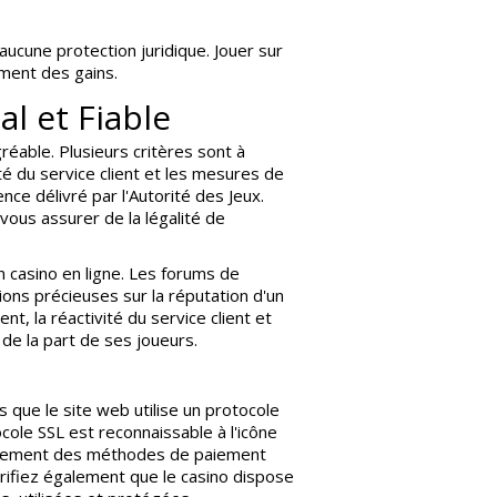
aucune protection juridique. Jouer sur
ement des gains.
l et Fiable
gréable. Plusieurs critères sont à
té du service client et les mesures de
nce délivré par l'Autorité des Jeux.
vous assurer de la légalité de
un casino en ligne. Les forums de
ions précieuses sur la réputation d'un
t, la réactivité du service client et
 de la part de ses joueurs.
 que le site web utilise un protocole
ole SSL est reconnaissable à l'icône
également des méthodes de paiement
Vérifiez également que le casino dispose