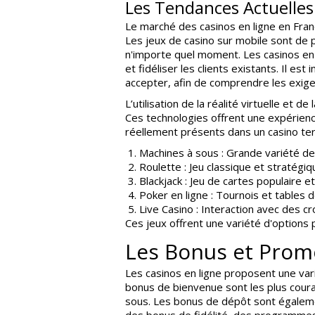
Les Tendances Actuelle
Le marché des casinos en ligne en Fran
Les jeux de casino sur mobile sont de p
n'importe quel moment. Les casinos en
et fidéliser les clients existants. Il e
accepter, afin de comprendre les exigen
L’utilisation de la réalité virtuelle et
Ces technologies offrent une expérienc
réellement présents dans un casino ter
Machines à sous : Grande variété de
Roulette : Jeu classique et stratégiq
Blackjack : Jeu de cartes populaire e
Poker en ligne : Tournois et tables 
Live Casino : Interaction avec des cr
Ces jeux offrent une variété d'options 
Les Bonus et Promo
Les casinos en ligne proposent une vari
bonus de bienvenue sont les plus coura
sous. Les bonus de dépôt sont égaleme