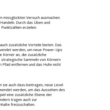
nem missglückten Versuch ausmachen.
s Handeln. Durch das Üben und
Punktzahlen erzielen.
auch zusätzliche Vorteile bieten. Das
erwendet werden, um neue Power-Ups
e Körner an, die zusätzliche
as strategische Sammeln von Körnern
en Pfad entfernen und das Huhn nicht
 sie auch dazu beitragen, neue Level
verwendet werden, um das Aussehen des
iel eine zusätzliche Ebene der
sondern tragen auch zur
halte freizuschalten.