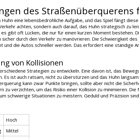
ngen des Straßenüberquerens 
in Huhn eine lebensbedrohliche Aufgabe, und das Spiel fängt die
 Verkehr achten, sondern auch darauf, das Huhn strategisch zu le
d es gibt oft Lücken, die nur für einen kurzen Moment bestehen. 
cher durch den Verkehr zu manövrieren. Die Schwierigkeit des Spi
und die Autos schneller werden. Das erfordert eine ständige An
ng von Kollisionen
, verschiedene Strategien zu entwickeln. Eine davon ist, das Bew
n. Es ist auch ratsam, nicht zu überstürzen und das Huhn langsam
uerung kann zwar Punkte bringen, sollte aber nicht die Sicherh
 zu verzichten, um das Risiko einer Kollision zu minimieren. Die
n, um schwierige Situationen zu meistern. Geduld und Präzision sind
Hoch
g
Mittel