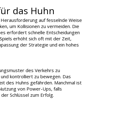
für das Huhn
se Herausforderung auf fesselnde Weise
nken, um Kollisionen zu vermeiden. Die
Dies erfordert schnelle Entscheidungen
els erhöht sich oft mit der Zeit,
passung der Strategie und ein hohes
egungsmuster des Verkehrs zu
 und kontrolliert zu bewegen. Das
eit des Huhns gefährden. Manchmal ist
 Nutzung von Power-Ups, falls
 der Schlüssel zum Erfolg.