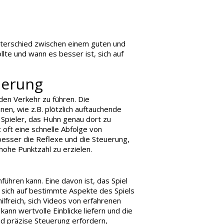
nterschied zwischen einem guten und
te und wann es besser ist, sich auf
uerung
den Verkehr zu führen. Die
nen, wie z.B. plötzlich auftauchende
Spieler, das Huhn genau dort zu
 oft eine schnelle Abfolge von
esser die Reflexe und die Steuerung,
hohe Punktzahl zu erzielen.
hren kann. Eine davon ist, das Spiel
 sich auf bestimmte Aspekte des Spiels
lfreich, sich Videos von erfahrenen
nn wertvolle Einblicke liefern und die
nd präzise Steuerung erfordern,