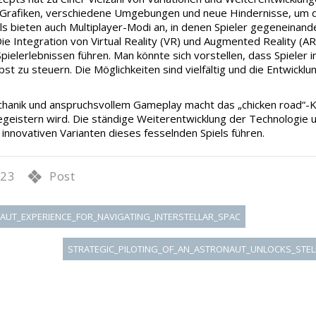
-Grafiken, verschiedene Umgebungen und neue Hindernisse, um d
els bieten auch Multiplayer-Modi an, in denen Spieler gegeneinan
e Integration von Virtual Reality (VR) und Augmented Reality (AR
ielerlebnissen führen. Man könnte sich vorstellen, dass Spieler in
st zu steuern. Die Möglichkeiten sind vielfältig und die Entwickl
chanik und anspruchsvollem Gameplay macht das „chicken road“-K
begeistern wird. Die ständige Weiterentwicklung der Technologie u
nnovativen Varianten dieses fesselnden Spiels führen.
323
Post
UT_EXPERIENCE_FOR_NAVIGATING_INTERSTELLAR_SPAC
STRATEGIC_PILOTING_OF_AN_ASTRONAUT_UNLOCKS_STE