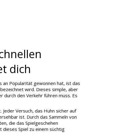
chnellen
t dich
rs an Popularität gewonnen hat, ist das
 bezeichnet wird. Dieses simple, aber
er durch den Verkehr führen muss. Es
t. Jeder Versuch, das Huhn sicher auf
ersehbar ist. Durch das Sammeln von
en, die das Spielgeschehen
 dieses Spiel zu einem süchtig