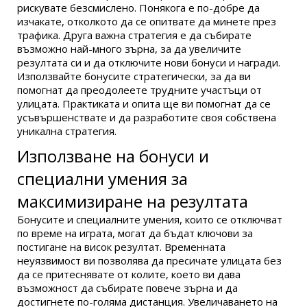
рискувате безсмислено. Понякога е по-добре да
изчакате, отколкото да се опитвате да минете през
трафика. Друга важна стратегия е да събирате
възможно най-много зърна, за да увеличите
резултата си и да отключите нови бонуси и награди.
Използвайте бонусите стратегически, за да ви
помогнат да преодолеете трудните участъци от
улицата. Практиката и опита ще ви помогнат да се
усъвършенствате и да разработите своя собствена
уникална стратегия.
Използване на бонуси и
специални умения за
максимизиране на резултата
Бонусите и специалните умения, които се отключват
по време на играта, могат да бъдат ключови за
постигане на висок резултат. Временната
неуязвимост ви позволява да пресичате улицата без
да се притеснявате от колите, което ви дава
възможност да събирате повече зърна и да
достигнете по-голяма дистанция. Увеличаването на