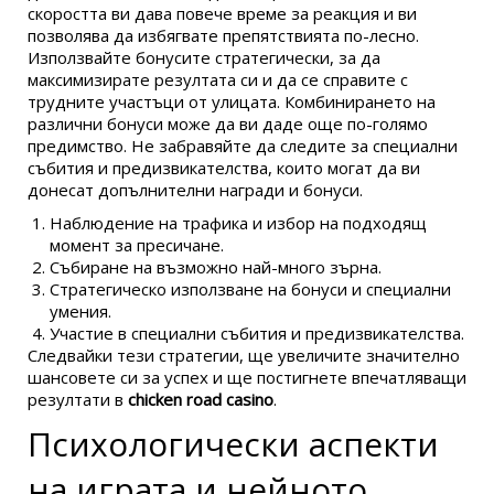
скоростта ви дава повече време за реакция и ви
позволява да избягвате препятствията по-лесно.
Използвайте бонусите стратегически, за да
максимизирате резултата си и да се справите с
трудните участъци от улицата. Комбинирането на
различни бонуси може да ви даде още по-голямо
предимство. Не забравяйте да следите за специални
събития и предизвикателства, които могат да ви
донесат допълнителни награди и бонуси.
Наблюдение на трафика и избор на подходящ
момент за пресичане.
Събиране на възможно най-много зърна.
Стратегическо използване на бонуси и специални
умения.
Участие в специални събития и предизвикателства.
Следвайки тези стратегии, ще увеличите значително
шансовете си за успех и ще постигнете впечатляващи
резултати в
chicken road casino
.
Психологически аспекти
на играта и нейното