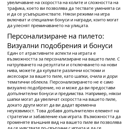
увеличаване на скоростта на колите и сложността на
трафика, което ви позволява да тествате уменията си
и да се усъвършенствате. Някои режими на игра
включват и специални бонуси и награди, които могат
да улеснят преминаването на улицата.
Персонализиране на пилето:
Визуални подобрения и бонуси
Един от атрактивните аспекти на играта е
възможността за персонализиране на вашето пиле. С
натрупването на резултати и отключването на нови
нива, можете да купувате различни костюми и
аксесоари за вашето пиле, като шапки, очила и дори
тематични облекла. Персонализирането не е само
визуално подобрение, но и може да ви предостави
допълнителни бонуси и предимства. Например, някои
шапки могат да увеличат скоростта на вашето пиле,
докато други могат да ви дадат временна
неуязвимост. Това добавя допълнителен елемент на
стратегии и забавление към играта. Възможността да
променяте външния вид на вашето пиле ви позволява
да се чувствате по-свързани с играта и да се