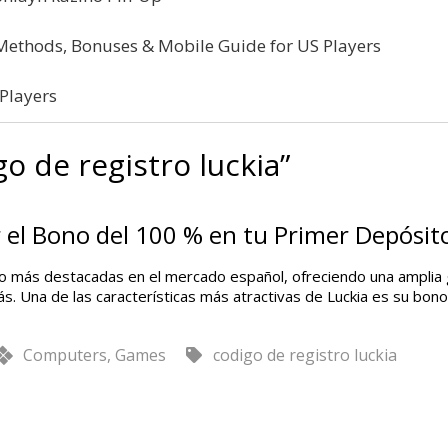
thods, Bonuses & Mobile Guide for US Players
Players
o de registro luckia”
el Bono del 100 % en tu Primer Depósit
ego más destacadas en el mercado español, ofreciendo una amplia
s. Una de las características más atractivas de Luckia es su bon
Computers, Games
codigo de registro luckia