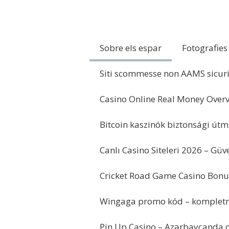
Sobre els espar
Fotografies
Siti scommesse non AAMS sicuri:
Casino Online Real Money Overv
Bitcoin kaszinók biztonsági útm
Canlı Casino Siteleri 2026 – Güven
Cricket Road Game Casino Bonus
Wingaga promo kód – kompletn
Pin Up Casino – Azərbaycanda 