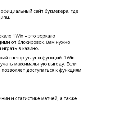
о официальный сайт букмекера, где
циям.
ркало 1Win – это зеркало
щими от блокировок. Вам нужно
 играть в казино.
кий спектр услуг и функций. 1Win
лучать максимальную выгоду. Если
е позволяет доступаться к функциям
инии и статистике матчей, а также