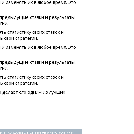
 и изменять их в любое время. Это
 предыдущие ставки и результаты.
гии.
ть статистику своих ставок и
ь свои стратегии.
 и изменять их в любое время. Это
 предыдущие ставки и результаты.
гии.
ть статистику своих ставок и
ь свои стратегии.
о делает его одним из лучших
NE JAK WYBRA NAJLEPSZE W POLSCE.1281
→