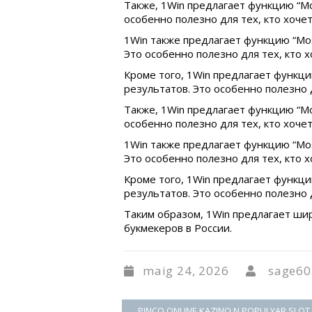
Также, 1Win предлагает функцию “Мо
особенно полезно для тех, кто хоче
1Win также предлагает функцию “Мо
Это особенно полезно для тех, кто 
Кроме того, 1Win предлагает функци
результатов. Это особенно полезно 
Также, 1Win предлагает функцию “Мо
особенно полезно для тех, кто хоче
1Win также предлагает функцию “Мо
Это особенно полезно для тех, кто 
Кроме того, 1Win предлагает функци
результатов. Это особенно полезно 
Таким образом, 1Win предлагает шир
букмекеров в России.
maig 24, 2026
sage60
←
PINCO ONLINE KAZINO N POPULYAR SLOT