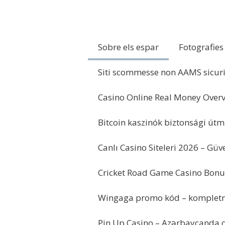
Sobre els espar
Fotografies
Siti scommesse non AAMS sicuri:
Casino Online Real Money Overv
Bitcoin kaszinók biztonsági útm
Canlı Casino Siteleri 2026 – Güven
Cricket Road Game Casino Bonus
Wingaga promo kód – kompletn
Pin Up Casino – Azərbaycanda 