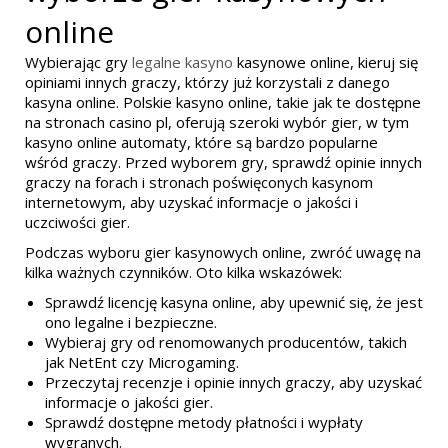
online
Wybierając gry
legalne kasyno
kasynowe online, kieruj się
opiniami innych graczy, którzy już korzystali z danego
kasyna online. Polskie kasyno online, takie jak te dostępne
na stronach casino pl, oferują szeroki wybór gier, w tym
kasyno online automaty, które są bardzo popularne
wśród graczy. Przed wyborem gry, sprawdź opinie innych
graczy na forach i stronach poświęconych kasynom
internetowym, aby uzyskać informacje o jakości i
uczciwości gier.
Podczas wyboru gier kasynowych online, zwróć uwagę na
kilka ważnych czynników. Oto kilka wskazówek:
Sprawdź licencję kasyna online, aby upewnić się, że jest
ono legalne i bezpieczne.
Wybieraj gry od renomowanych producentów, takich
jak NetEnt czy Microgaming.
Przeczytaj recenzje i opinie innych graczy, aby uzyskać
informacje o jakości gier.
Sprawdź dostępne metody płatności i wypłaty
wygranych.