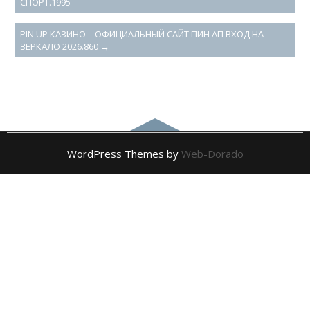
СПОРТ.1995
PIN UP КАЗИНО – ОФИЦИАЛЬНЫЙ САЙТ ПИН АП ВХОД НА
ЗЕРКАЛО 2026.860
→
WordPress Themes by
Web-Dorado