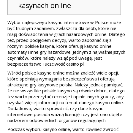
kasynach online
Wybór najlepszego kasyno internetowe w Polsce może
być trudnym zadaniem, zwłaszcza dla osób, które nie
mają doświadczenia w grach hazardowych online. Dlatego
też, przed podjęciem decyzji, warto zapoznać się z
różnymi polskie kasyna, które oferują kasyno online
automaty i inne gry hazardowe. Jednym z najważniejszych
czynników, które należy wziąć pod uwagę, jest
bezpieczeństwo i uczciwość casino pl.
Wśród polskie kasyno online można znaleźć wiele opcji,
które spełniają wymagania bezpieczeństwa i oferują
atrakcyjne gry kasynowe polska. Należy jednak pamiętać,
że nie wszystkie polskie kasyno są równie dobre, dlatego
też warto przeczytać recenzje i opinie innych graczy, aby
uzyskać więcej informacji na temat danego kasyno online.
Dodatkowo, warto sprawdzić, czy dane kasyno
internetowe posiada ważną licencję i czy jest ono objęte
nadzorem odpowiednich organów regulacyjnych.
Podczas wyboru kasyno online, warto również zwrócić