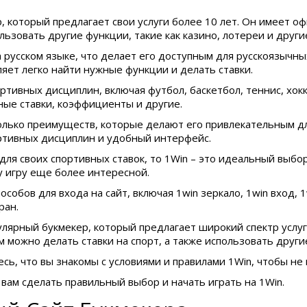
, который предлагает свои услуги более 10 лет. Он имеет о
ользовать другие функции, такие как казино, лотереи и други
русском языке, что делает его доступным для русскоязычны
яет легко найти нужные функции и делать ставки.
ртивных дисциплин, включая футбол, баскетбол, теннис, хокк
ные ставки, коэффициенты и другие.
лько преимуществ, которые делают его привлекательным дл
ртивных дисциплин и удобный интерфейс.
ля своих спортивных ставок, то 1Win – это идеальный выбо
у игру еще более интересной.
особов для входа на сайт, включая 1win зеркало, 1win вход, 1
ран.
улярный букмекер, который предлагает широкий спектр услуг
 можно делать ставки на спорт, а также использовать други
сь, что вы знакомы с условиями и правилами 1Win, чтобы не 
вам сделать правильный выбор и начать играть на 1Win.