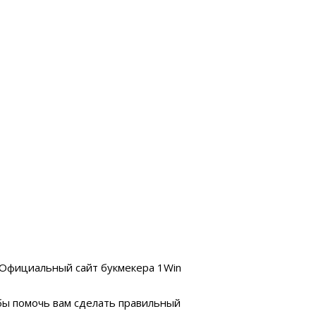
. Официальный сайт букмекера 1Win
бы помочь вам сделать правильный