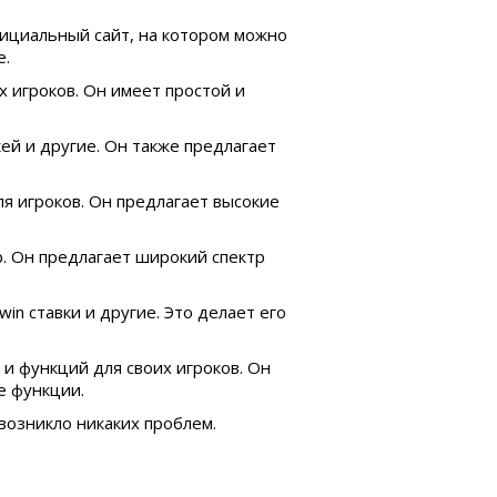
фициальный сайт, на котором можно
е.
х игроков. Он имеет простой и
ей и другие. Он также предлагает
я игроков. Он предлагает высокие
р. Он предлагает широкий спектр
win ставки и другие. Это делает его
 и функций для своих игроков. Он
е функции.
возникло никаких проблем.