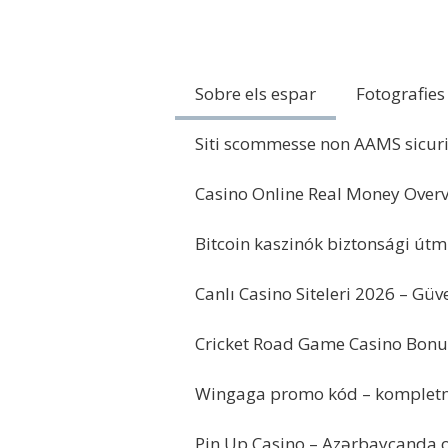
Sobre els espar
Fotografies
Siti scommesse non AAMS sicuri:
Casino Online Real Money Overv
Bitcoin kaszinók biztonsági útm
Canlı Casino Siteleri 2026 – Güven
Cricket Road Game Casino Bonus
Wingaga promo kód – kompletn
Pin Up Casino – Azərbaycanda 