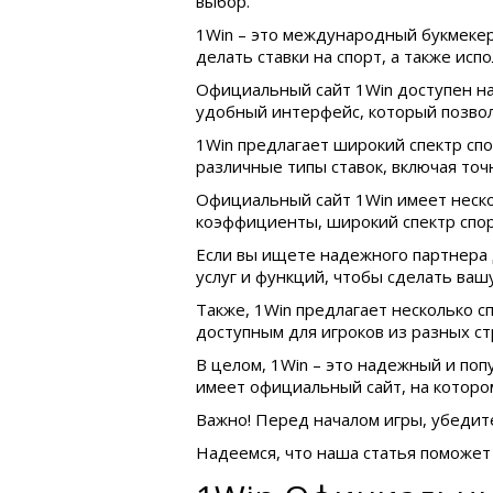
выбор.
1Win – это международный букмекер
делать ставки на спорт, а также исп
Официальный сайт 1Win доступен на 
удобный интерфейс, который позвол
1Win предлагает широкий спектр спо
различные типы ставок, включая точ
Официальный сайт 1Win имеет неско
коэффициенты, широкий спектр спо
Если вы ищете надежного партнера д
услуг и функций, чтобы сделать ваш
Также, 1Win предлагает несколько сп
доступным для игроков из разных ст
В целом, 1Win – это надежный и поп
имеет официальный сайт, на котором
Важно! Перед началом игры, убедите
Надеемся, что наша статья поможет 