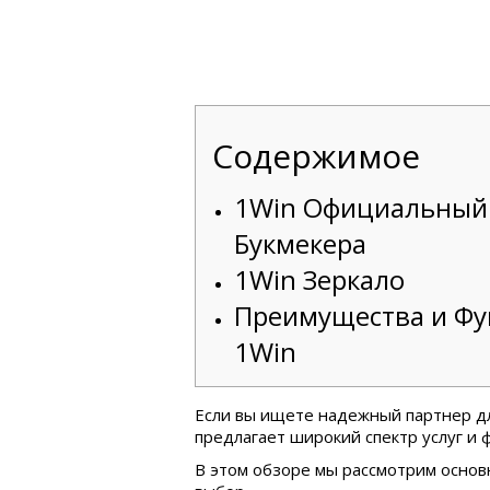
Содержимое
1Win Официальный
Букмекера
1Win Зеркало
Преимущества и Ф
1Win
Если вы ищете надежный партнер дл
предлагает широкий спектр услуг и 
В этом обзоре мы рассмотрим основ