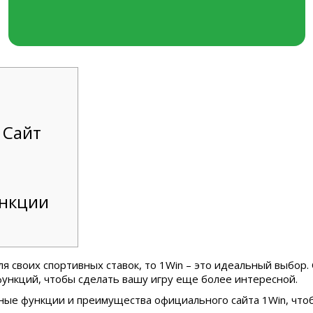
 Сайт
ункции
я своих спортивных ставок, то 1Win – это идеальный выбор
функций, чтобы сделать вашу игру еще более интересной.
ные функции и преимущества официального сайта 1Win, что