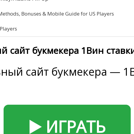
thods, Bonuses & Mobile Guide for US Players
Players
 сайт букмекера 1Вин ставки
ный сайт букмекера — 1В
▶️ ИГРАТЬ