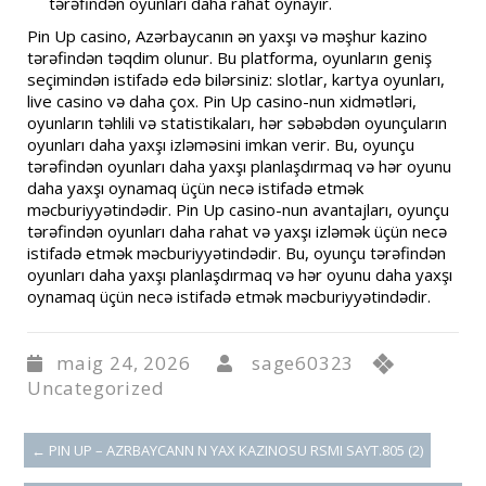
tərəfindən oyunları daha rahat oynayır.
Pin Up casino, Azərbaycanın ən yaxşı və məşhur kazino
tərəfindən təqdim olunur. Bu platforma, oyunların geniş
seçimindən istifadə edə bilərsiniz: slotlar, kartya oyunları,
live casino və daha çox. Pin Up casino-nun xidmətləri,
oyunların təhlili və statistikaları, hər səbəbdən oyunçuların
oyunları daha yaxşı izləməsini imkan verir. Bu, oyunçu
tərəfindən oyunları daha yaxşı planlaşdırmaq və hər oyunu
daha yaxşı oynamaq üçün necə istifadə etmək
məcburiyyətindədir. Pin Up casino-nun avantajları, oyunçu
tərəfindən oyunları daha rahat və yaxşı izləmək üçün necə
istifadə etmək məcburiyyətindədir. Bu, oyunçu tərəfindən
oyunları daha yaxşı planlaşdırmaq və hər oyunu daha yaxşı
oynamaq üçün necə istifadə etmək məcburiyyətindədir.
maig 24, 2026
sage60323
Uncategorized
←
PIN UP – AZRBAYCANN N YAX KAZINOSU RSMI SAYT.805 (2)