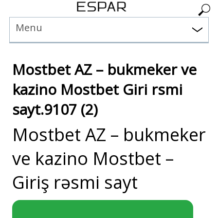
Menu
Mostbet AZ – bukmeker ve
kazino Mostbet Giri rsmi
sayt.9107 (2)
Mostbet AZ – bukmeker
ve kazino Mostbet –
Giriş rəsmi sayt