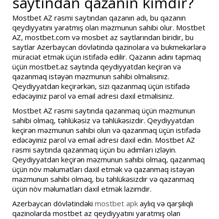
saytından qazanın kimdir?
Mostbet AZ rəsmi saytından qazanın adı, bu qazanın
qeydiyyatını yaratmış olan məzmunun sahibi olur. Mostbet
AZ, mostbet.com və mosbet az saytlarından biridir, bu
saytlar Azerbaycan dövlətində qazinolara və bukmekərlərə
müraciət etmək üçün istifadə edilir. Qazanın adını tapmaq
üçün mostbet.az saytında qeydiyyatdan keçirən və
qazanmaq istəyən məzmunun sahibi olmalısınız.
Qeydiyyatdan keçirərkən, sizi qazanmaq üçün istifadə
edəcəyiniz parol və email adresi daxil etməlisiniz.
Mostbet AZ rəsmi saytında qazanmaq üçün məzmunun
sahibi olmaq, təhlükəsiz və təhlükəsizdir. Qeydiyyatdan
keçirən məzmunun sahibi olun və qazanmaq üçün istifadə
edəcəyiniz parol və email adresi daxil edin. Mostbet AZ
rəsmi saytında qazanmaq üçün bu adımları izləyin.
Qeydiyyatdan keçirən məzmunun sahibi olmaq, qazanmaq
üçün növ məlumatları daxil etmək və qazanmaq istəyən
məzmunun sahibi olmaq, bu təhlükəsizdir və qazanmaq
üçün növ məlumatları daxil etmək lazımdır.
Azerbaycan dövlətindəki
mostbet apk
aylıq və qarşılıqlı
qazinolarda mostbet az qeydiyyatını yaratmış olan