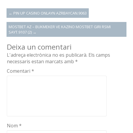
←
PIN UP CASINO ONLAYN AZRBAYCAN.9063
MOSTBET AZ – BUKMEKER VE KAZINO MOSTBET GIRI RSMI
SAYT.9107 (2)
→
Deixa un comentari
L'adreça electrònica no es publicarà.
Els camps
necessaris estan marcats amb
*
Comentari
*
Nom
*